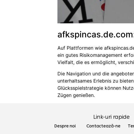
afkspincas.de.com:
Auf Plattformen wie afkspincas.de
ein gutes Risikomanagement erfor
Vielfalt, die es ermöglicht, versc
Die Navigation und die angebotene
unterhaltsames Erlebnis zu biete
Glücksspielstrategie können Nutz
Zügen genießen.
Link-uri rapide
Despre noi Contactează-ne
Ter