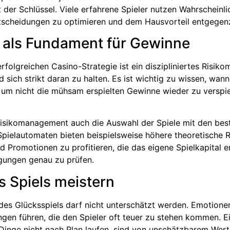
st der Schlüssel. Viele erfahrene Spieler nutzen Wahrschein
ntscheidungen zu optimieren und dem Hausvorteil entgegen
als Fundament für Gewinne
rfolgreichen Casino-Strategie ist ein diszipliniertes Risi
 sich strikt daran zu halten. Es ist wichtig zu wissen, wa
n, um nicht die mühsam erspielten Gewinne wieder zu verspi
 Risikomanagement auch die Auswahl der Spiele mit den be
pielautomaten bieten beispielsweise höhere theoretische R
d Promotionen zu profitieren, die das eigene Spielkapital 
ungen genau zu prüfen.
s Spiels meistern
s Glücksspiels darf nicht unterschätzt werden. Emotionen
en führen, die den Spieler oft teuer zu stehen kommen. Ei
 Dinge nicht nach Plan laufen, sind von unschätzbarem Wert