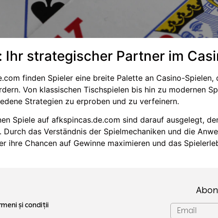
 Ihr strategischer Partner im Cas
.com finden Spieler eine breite Palette an Casino-Spielen,
dern. Von klassischen Tischspielen bis hin zu modernen Spi
hiedene Strategien zu erproben und zu verfeinern.
n Spiele auf afkspincas.de.com sind darauf ausgelegt, den
n. Durch das Verständnis der Spielmechaniken und die Anwe
er ihre Chancen auf Gewinne maximieren und das Spielerlebn
Abon
meni și condiții