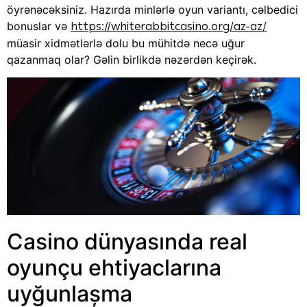
öyrənəcəksiniz. Hazırda minlərlə oyun variantı, cəlbedici
bonuslar və
https://whiterabbitcasino.org/az-az/
müasir xidmətlərlə dolu bu mühitdə necə uğur
qazanmaq olar? Gəlin birlikdə nəzərdən keçirək.
Casino dünyasında real
oyunçu ehtiyaclarına
uyğunlaşma