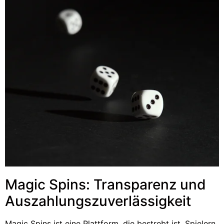
Magic Spins: Transparenz und
Auszahlungszuverlässigkeit
Magic Spins ist eine Plattform, die bestrebt ist, Spielern