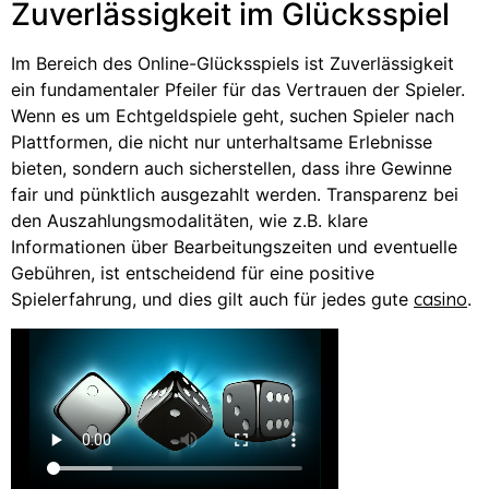
Zuverlässigkeit im Glücksspiel
Im Bereich des Online-Glücksspiels ist Zuverlässigkeit
ein fundamentaler Pfeiler für das Vertrauen der Spieler.
Wenn es um Echtgeldspiele geht, suchen Spieler nach
Plattformen, die nicht nur unterhaltsame Erlebnisse
bieten, sondern auch sicherstellen, dass ihre Gewinne
fair und pünktlich ausgezahlt werden. Transparenz bei
den Auszahlungsmodalitäten, wie z.B. klare
Informationen über Bearbeitungszeiten und eventuelle
Gebühren, ist entscheidend für eine positive
Spielerfahrung, und dies gilt auch für jedes gute
.
casino