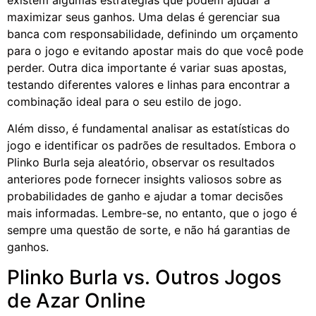
maximizar seus ganhos. Uma delas é gerenciar sua
banca com responsabilidade, definindo um orçamento
para o jogo e evitando apostar mais do que você pode
perder. Outra dica importante é variar suas apostas,
testando diferentes valores e linhas para encontrar a
combinação ideal para o seu estilo de jogo.
Além disso, é fundamental analisar as estatísticas do
jogo e identificar os padrões de resultados. Embora o
Plinko Burla seja aleatório, observar os resultados
anteriores pode fornecer insights valiosos sobre as
probabilidades de ganho e ajudar a tomar decisões
mais informadas. Lembre-se, no entanto, que o jogo é
sempre uma questão de sorte, e não há garantias de
ganhos.
Plinko Burla vs. Outros Jogos
de Azar Online