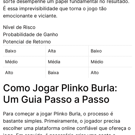
sorte desempenhe um papel fundamental no resultado.
É essa imprevisibilidade que torna o jogo tão
emocionante e viciante.
Nível de Risco
Probabilidade de Ganho
Potencial de Retorno
Baixo
Alta
Baixo
Médio
Média
Médio
Alto
Baixa
Alto
Como Jogar Plinko Burla:
Um Guia Passo a Passo
Para começar a jogar Plinko Burla, o processo é
bastante simples. Primeiramente, o jogador precisa
escolher uma plataforma online confiável que ofereça o