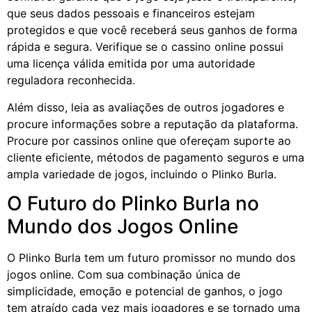
que seus dados pessoais e financeiros estejam
protegidos e que você receberá seus ganhos de forma
rápida e segura. Verifique se o cassino online possui
uma licença válida emitida por uma autoridade
reguladora reconhecida.
Além disso, leia as avaliações de outros jogadores e
procure informações sobre a reputação da plataforma.
Procure por cassinos online que ofereçam suporte ao
cliente eficiente, métodos de pagamento seguros e uma
ampla variedade de jogos, incluindo o Plinko Burla.
O Futuro do Plinko Burla no
Mundo dos Jogos Online
O Plinko Burla tem um futuro promissor no mundo dos
jogos online. Com sua combinação única de
simplicidade, emoção e potencial de ganhos, o jogo
tem atraído cada vez mais jogadores e se tornado uma