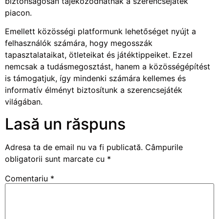
biztonságosan tájékozódhatnak a szerencsejáték
piacon.
Emellett közösségi platformunk lehetőséget nyújt a
felhasználók számára, hogy megosszák
tapasztalataikat, ötleteikat és játéktippeiket. Ezzel
nemcsak a tudásmegosztást, hanem a közösségépítést
is támogatjuk, így mindenki számára kellemes és
informatív élményt biztosítunk a szerencsejáték
világában.
Lasă un răspuns
Adresa ta de email nu va fi publicată.
Câmpurile
obligatorii sunt marcate cu
*
Comentariu
*