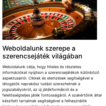
Weboldalunk szerepe a
szerencsejáték világában
Weboldalunk célja, hogy hiteles és részletes
információkat nyújtson a szerencsejátékok különböző
aspektusairól. Cikkek és elemzések segítségével a
látogatók naprakész tudást szerezhetnek a
jogszabályokról, az új játékformákról és a
felelősségteljes játék fontosságáról. A szakértőink által
készített tartalmak segítségével a felhasználók