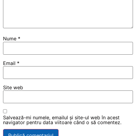
Nume
*
Email
*
Site web
Salvează-mi numele, emailul și site-ul web în acest
navigator pentru data viitoare când o să comentez.