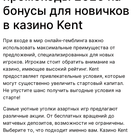
бонусы для новичков
в казино Kent
При входе в мир онлайн-гемблинга важно
использовать максимальные преимущества от
предложений, специализированных для новых
игроков. Игрокам стоит обратить внимание на
казино, имеющее высокий рейтинг. Kent
предоставляет привлекательные условия, которые
могут существенно увеличить стартовый капитал.
Не упустите шанс получить выгодные условия на
старте!
Самые уютные уголки азартных игр предлагают
различные акции. От бесплатных вращений до
матчевых депозитов, возможности не ограничены.
Выберите то, что подходит именно вам. Казино Kent