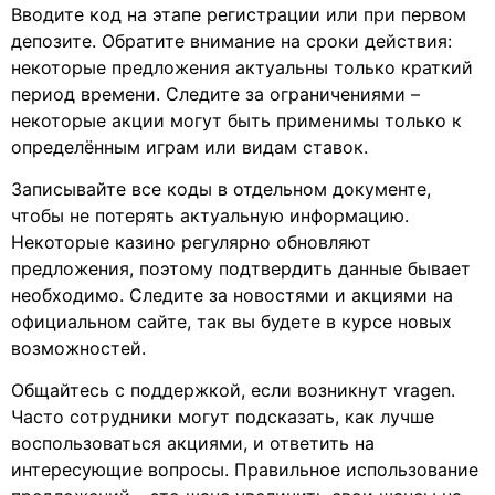
Вводите код на этапе регистрации или при первом
депозите. Обратите внимание на сроки действия:
некоторые предложения актуальны только краткий
период времени. Следите за ограничениями –
некоторые акции могут быть применимы только к
определённым играм или видам ставок.
Записывайте все коды в отдельном документе,
чтобы не потерять актуальную информацию.
Некоторые казино регулярно обновляют
предложения, поэтому подтвердить данные бывает
необходимо. Следите за новостями и акциями на
официальном сайте, так вы будете в курсе новых
возможностей.
Общайтесь с поддержкой, если возникнут vragen.
Часто сотрудники могут подсказать, как лучше
воспользоваться акциями, и ответить на
интересующие вопросы. Правильное использование