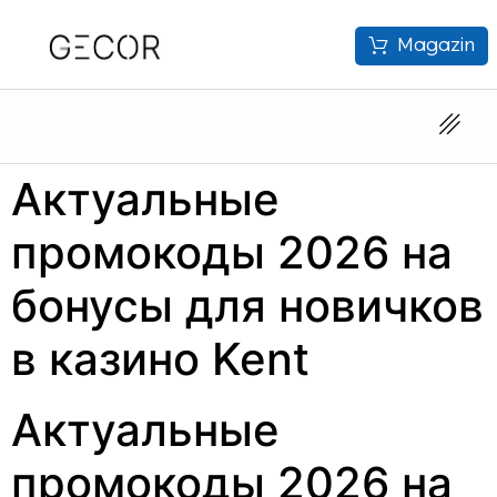
Magazin
Актуальные
промокоды 2026 на
бонусы для новичков
в казино Kent
Актуальные
промокоды 2026 на