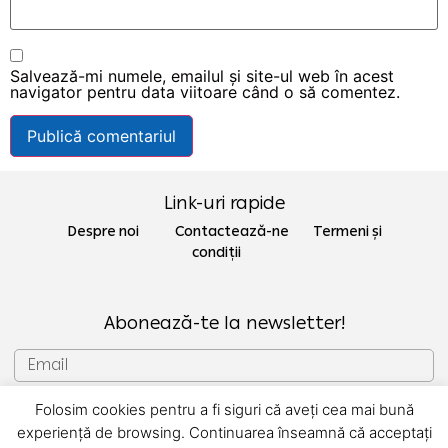
Salvează-mi numele, emailul și site-ul web în acest
navigator pentru data viitoare când o să comentez.
Link-uri rapide
Despre noi Contactează-ne
Termeni și
condiții
Abonează-te la newsletter!
Folosim cookies pentru a fi siguri că aveți cea mai bună
SUBSCRIU
experiență de browsing. Continuarea înseamnă că acceptați