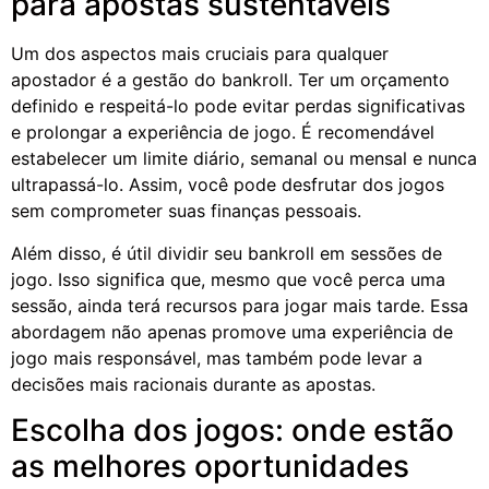
para apostas sustentáveis
Um dos aspectos mais cruciais para qualquer
apostador é a gestão do bankroll. Ter um orçamento
definido e respeitá-lo pode evitar perdas significativas
e prolongar a experiência de jogo. É recomendável
estabelecer um limite diário, semanal ou mensal e nunca
ultrapassá-lo. Assim, você pode desfrutar dos jogos
sem comprometer suas finanças pessoais.
Além disso, é útil dividir seu bankroll em sessões de
jogo. Isso significa que, mesmo que você perca uma
sessão, ainda terá recursos para jogar mais tarde. Essa
abordagem não apenas promove uma experiência de
jogo mais responsável, mas também pode levar a
decisões mais racionais durante as apostas.
Escolha dos jogos: onde estão
as melhores oportunidades