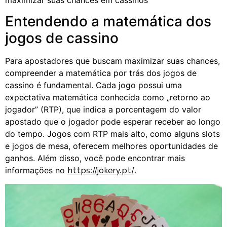
Entendendo a matemática dos
jogos de cassino
Para apostadores que buscam maximizar suas chances,
compreender a matemática por trás dos jogos de
cassino é fundamental. Cada jogo possui uma
expectativa matemática conhecida como „retorno ao
jogador” (RTP), que indica a porcentagem do valor
apostado que o jogador pode esperar receber ao longo
do tempo. Jogos com RTP mais alto, como alguns slots
e jogos de mesa, oferecem melhores oportunidades de
ganhos. Além disso, você pode encontrar mais
informações no
.
https://jokery.pt/