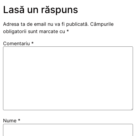
Lasă un răspuns
Adresa ta de email nu va fi publicată.
Câmpurile
obligatorii sunt marcate cu
*
Comentariu
*
Nume
*