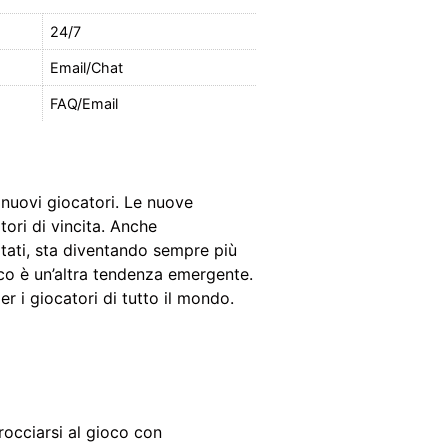
24/7
Email/Chat
FAQ/Email
e nuovi giocatori. Le nuove
tori di vincita. Anche
ultati, sta diventando sempre più
ioco è un’altra tendenza emergente.
 i giocatori di tutto il mondo.
rocciarsi al gioco con