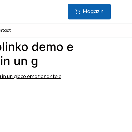
Magazin
ntact
 plinko demo e
 in un g
ita in un gioco emozionante e