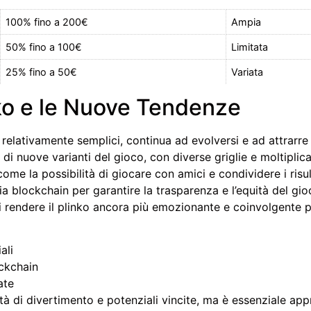
100% fino a 200€
Ampia
50% fino a 100€
Limitata
25% fino a 50€
Variata
inko e le Nuove Tendenze
ni relativamente semplici, continua ad evolversi e ad attrarr
di nuove varianti del gioco, con diverse griglie e moltiplica
 come la possibilità di giocare con amici e condividere i ris
gia blockchain per garantire la trasparenza e l’equità del g
rendere il plinko ancora più emozionante e coinvolgente per
ali
ockchain
ate
tà di divertimento e potenziali vincite, ma è essenziale app