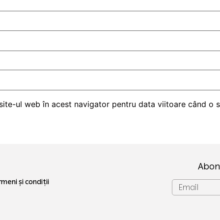
site-ul web în acest navigator pentru data viitoare când o
Abon
meni și condiții