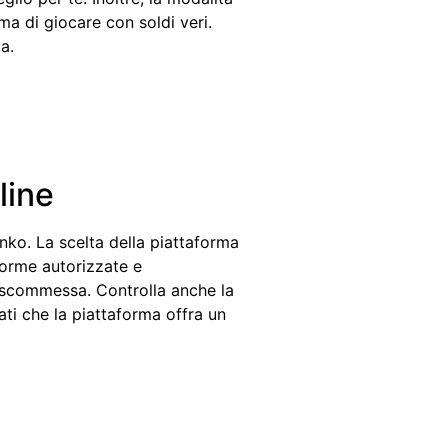
ma di giocare con soldi veri.
a.
line
inko. La scelta della piattaforma
forme autorizzate e
i scommessa. Controlla anche la
ti che la piattaforma offra un