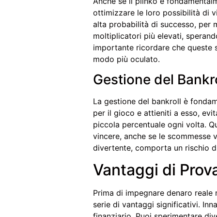
Anche se il plinko è fondamentalm
ottimizzare le loro possibilità di 
alta probabilità di successo, per m
moltiplicatori più elevati, speran
importante ricordare che queste st
modo più oculato.
Gestione del Bankro
La gestione del bankroll è fondam
per il gioco e attieniti a esso, ev
piccola percentuale ogni volta. Qu
vincere, anche se le scommesse vi
divertente, comporta un rischio di
Vantaggi di Prova
Prima di impegnare denaro reale n
serie di vantaggi significativi. Inn
finanziario. Puoi sperimentare div