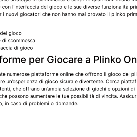
 con l’interfaccia del gioco e le sue diverse funzionalità pri
r i nuovi giocatori che non hanno mai provato il plinko prim
del gioco
ie di scommessa
faccia di gioco
aforme per Giocare a Plinko On
iate numerose piattaforme online che offrono il gioco del pl
re un’esperienza di gioco sicura e divertente. Cerca piatta
nti, che offrano un’ampia selezione di giochi e opzioni d
he possono aumentare le tue possibilità di vincita. Assicura
ivo, in caso di problemi o domande.