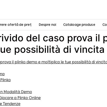
rere ofertă de preț
Despre noi
Cataloage produse
Co
rivido del caso prova il
tue possibilità di vincita
 prova il plinko demo e moltiplica le tue possibilità di vinc
ona
Plinko
o in Modalità Demo
Giocare a Plinko Online
ove Tendenze