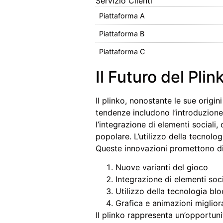
Servizio Clienti
Piattaforma A
Piattaforma B
Piattaforma C
Il Futuro del Pl
Il plinko, nonostante le sue origi
tendenze includono l’introduzione 
l’integrazione di elementi sociali,
popolare. L’utilizzo della tecnolo
Queste innovazioni promettono di 
Nuove varianti del gioco
Integrazione di elementi soci
Utilizzo della tecnologia bl
Grafica e animazioni miglior
Il plinko rappresenta un’opportuni