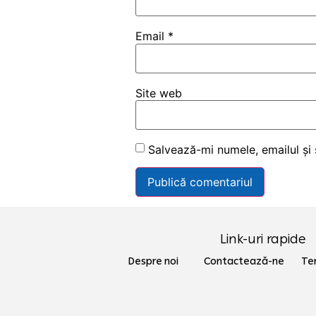
Email
*
Site web
Salvează-mi numele, emailul și 
Link-uri rapide
Despre noi Contactează-ne
Ter