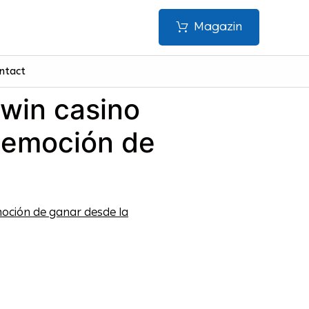
Magazin
ntact
1win casino
a emoción de
emoción de ganar desde la