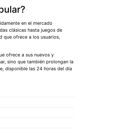
pular?
ápidamente en el mercado
as clásicas hasta juegos de
 que ofrece a los usuarios,
ue ofrece a sus nuevos y
nar, sino que también prolongan la
e, disponible las 24 horas del día