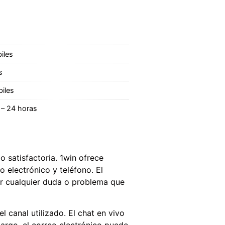
iles
s
biles
 – 24 horas
o satisfactoria. 1win ofrece
o electrónico y teléfono. El
ver cualquier duda o problema que
l canal utilizado. El chat en vivo
argo, el correo electrónico puede