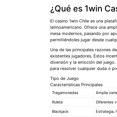
¿Qué es 1win Cas
El casino 1win Chile es una plat
latinoamericano. Ofrece una ampl
mesa modernos, pasando por apues
permitiéndoles jugar desde cualqu
Una de las principales razones d
existentes jugadores. Estos incen
diversión y la emoción del juego. 
para resolver cualquier duda o p
Tipo de Juego
Características Principales
Tragamonedas
Amplia vari
Ruleta
Diferentes 
Blackjack
Estrategia, 