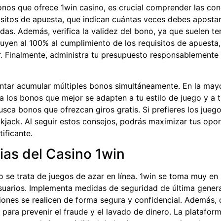
nos que ofrece 1win casino, es crucial comprender las con
isitos de apuesta, que indican cuántas veces debes aposta
idas. Además, verifica la validez del bono, ya que suelen t
uyen al 100% al cumplimiento de los requisitos de apuesta,
 Finalmente, administra tu presupuesto responsablemente y 
ntar acumular múltiples bonos simultáneamente. En la mayo
a los bonos que mejor se adapten a tu estilo de juego y a t
usca bonos que ofrezcan giros gratis. Si prefieres los jue
ackjack. Al seguir estos consejos, podrás maximizar tus opo
ificante.
ias del Casino 1win
 se trata de juegos de azar en línea. 1win se toma muy en 
usuarios. Implementa medidas de seguridad de última genera
ciones se realicen de forma segura y confidencial. Además,
o para prevenir el fraude y el lavado de dinero. La platafo