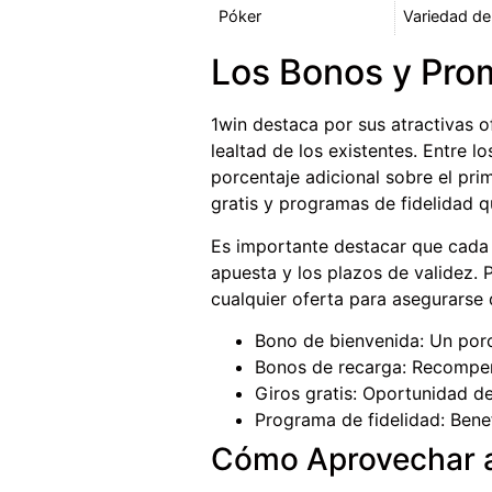
Póker
Variedad de
Los Bonos y Pro
1win destaca por sus atractivas 
lealtad de los existentes. Entre 
porcentaje adicional sobre el pri
gratis y programas de fidelidad q
Es importante destacar que cada 
apuesta y los plazos de validez. 
cualquier oferta para asegurarse
Bono de bienvenida: Un porc
Bonos de recarga: Recompens
Giros gratis: Oportunidad de
Programa de fidelidad: Benef
Cómo Aprovechar a