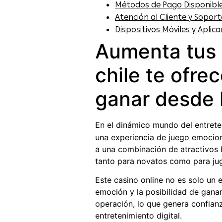
Métodos de Pago Disponible
Atención al Cliente y Soport
Dispositivos Móviles y Aplica
Aumenta tus p
chile te ofre
ganar desde 
En el dinámico mundo del entreten
una experiencia de juego emocion
a una combinación de atractivos b
tanto para novatos como para ju
Este casino online no es solo un e
emoción y la posibilidad de ganar
operación, lo que genera confianz
entretenimiento digital.