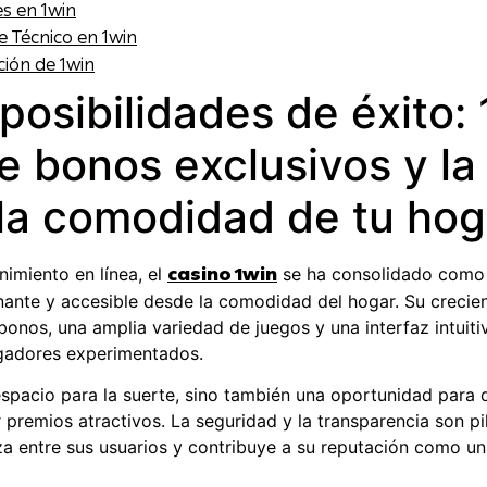
s en 1win
e Técnico en 1win
ción de 1win
osibilidades de éxito: 
ce bonos exclusivos y l
la comodidad de tu hog
imiento en línea, el
se ha consolidado como u
casino 1win
ante y accesible desde la comodidad del hogar. Su crecien
onos, una amplia variedad de juegos y una interfaz intuitiva
gadores experimentados.
spacio para la suerte, sino también una oportunidad para di
 premios atractivos. La seguridad y la transparencia son p
a entre sus usuarios y contribuye a su reputación como un 