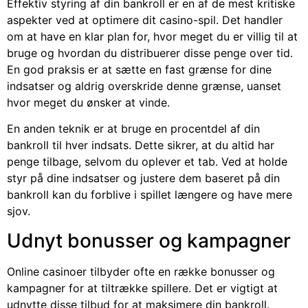
Effektiv styring af din bankroll er en af de mest kritiske
aspekter ved at optimere dit casino-spil. Det handler
om at have en klar plan for, hvor meget du er villig til at
bruge og hvordan du distribuerer disse penge over tid.
En god praksis er at sætte en fast grænse for dine
indsatser og aldrig overskride denne grænse, uanset
hvor meget du ønsker at vinde.
En anden teknik er at bruge en procentdel af din
bankroll til hver indsats. Dette sikrer, at du altid har
penge tilbage, selvom du oplever et tab. Ved at holde
styr på dine indsatser og justere dem baseret på din
bankroll kan du forblive i spillet længere og have mere
sjov.
Udnyt bonusser og kampagner
Online casinoer tilbyder ofte en række bonusser og
kampagner for at tiltrække spillere. Det er vigtigt at
udnytte disse tilbud for at maksimere din bankroll.