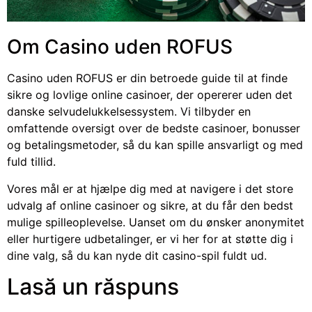
Om Casino uden ROFUS
Casino uden ROFUS er din betroede guide til at finde
sikre og lovlige online casinoer, der opererer uden det
danske selvudelukkelsessystem. Vi tilbyder en
omfattende oversigt over de bedste casinoer, bonusser
og betalingsmetoder, så du kan spille ansvarligt og med
fuld tillid.
Vores mål er at hjælpe dig med at navigere i det store
udvalg af online casinoer og sikre, at du får den bedst
mulige spilleoplevelse. Uanset om du ønsker anonymitet
eller hurtigere udbetalinger, er vi her for at støtte dig i
dine valg, så du kan nyde dit casino-spil fuldt ud.
Lasă un răspuns