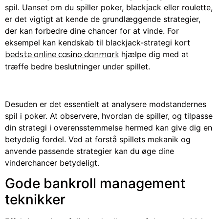
spil. Uanset om du spiller poker, blackjack eller roulette,
er det vigtigt at kende de grundlæggende strategier,
der kan forbedre dine chancer for at vinde. For
eksempel kan kendskab til blackjack-strategi kort
hjælpe dig med at
bedste online casino danmark
træffe bedre beslutninger under spillet.
Desuden er det essentielt at analysere modstandernes
spil i poker. At observere, hvordan de spiller, og tilpasse
din strategi i overensstemmelse hermed kan give dig en
betydelig fordel. Ved at forstå spillets mekanik og
anvende passende strategier kan du øge dine
vinderchancer betydeligt.
Gode bankroll management
teknikker