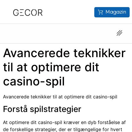
Magazin
Avancerede teknikker
til at optimere dit
casino-spil
Avancerede teknikker til at optimere dit casino-spil
Forstå spilstrategier
At optimere dit casino-spil kræver en dyb forståelse af
de forskellige strategier, der er tilgængelige for hvert