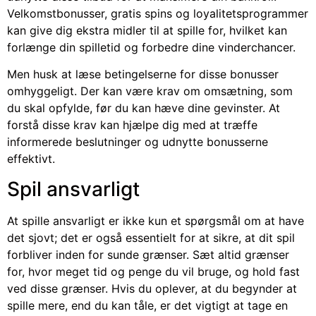
Velkomstbonusser, gratis spins og loyalitetsprogrammer
kan give dig ekstra midler til at spille for, hvilket kan
forlænge din spilletid og forbedre dine vinderchancer.
Men husk at læse betingelserne for disse bonusser
omhyggeligt. Der kan være krav om omsætning, som
du skal opfylde, før du kan hæve dine gevinster. At
forstå disse krav kan hjælpe dig med at træffe
informerede beslutninger og udnytte bonusserne
effektivt.
Spil ansvarligt
At spille ansvarligt er ikke kun et spørgsmål om at have
det sjovt; det er også essentielt for at sikre, at dit spil
forbliver inden for sunde grænser. Sæt altid grænser
for, hvor meget tid og penge du vil bruge, og hold fast
ved disse grænser. Hvis du oplever, at du begynder at
spille mere, end du kan tåle, er det vigtigt at tage en