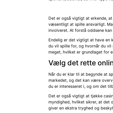
Det er også vigtigt at erkende, at
væsentligt at spille ansvarligt. 
involveret. At forstå oddsene ka
Endelig er det vigtigt at have en 
du vil spille for, og hvornår du vi
meget, hvilket er grundlaget for 
Vælg det rette onli
Når du er klar til at begynde at s
markedet, og det kan være overvæ
du er interesseret i, og om det t
Det er også vigtigt at tjekke casi
myndighed, hvilket sikrer, at det 
giver en ekstra tryghed og beskytt