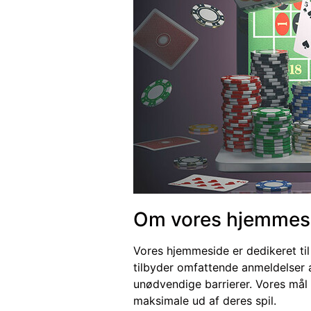
Om vores hjemmes
Vores hjemmeside er dedikeret til
tilbyder omfattende anmeldelser a
unødvendige barrierer. Vores mål 
maksimale ud af deres spil.