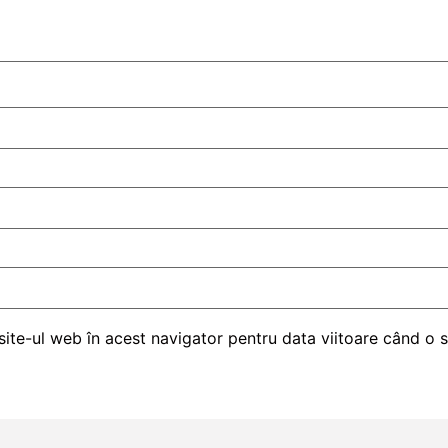
site-ul web în acest navigator pentru data viitoare când o