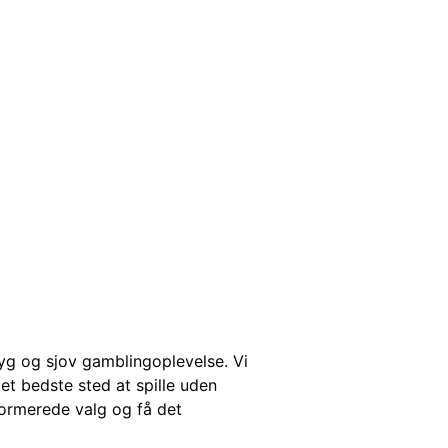
ryg og sjov gamblingoplevelse. Vi
et bedste sted at spille uden
formerede valg og få det