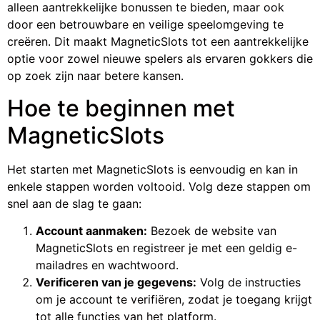
alleen aantrekkelijke bonussen te bieden, maar ook
door een betrouwbare en veilige speelomgeving te
creëren. Dit maakt MagneticSlots tot een aantrekkelijke
optie voor zowel nieuwe spelers als ervaren gokkers die
op zoek zijn naar betere kansen.
Hoe te beginnen met
MagneticSlots
Het starten met MagneticSlots is eenvoudig en kan in
enkele stappen worden voltooid. Volg deze stappen om
snel aan de slag te gaan:
Account aanmaken:
Bezoek de website van
MagneticSlots en registreer je met een geldig e-
mailadres en wachtwoord.
Verificeren van je gegevens:
Volg de instructies
om je account te verifiëren, zodat je toegang krijgt
tot alle functies van het platform.