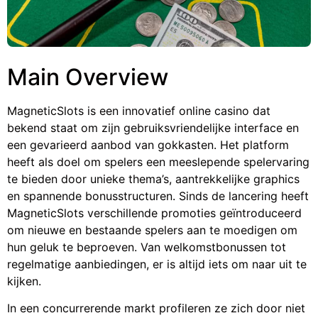
Main Overview
MagneticSlots is een innovatief online casino dat
bekend staat om zijn gebruiksvriendelijke interface en
een gevarieerd aanbod van gokkasten. Het platform
heeft als doel om spelers een meeslepende spelervaring
te bieden door unieke thema’s, aantrekkelijke graphics
en spannende bonusstructuren. Sinds de lancering heeft
MagneticSlots verschillende promoties geïntroduceerd
om nieuwe en bestaande spelers aan te moedigen om
hun geluk te beproeven. Van welkomstbonussen tot
regelmatige aanbiedingen, er is altijd iets om naar uit te
kijken.
In een concurrerende markt profileren ze zich door niet