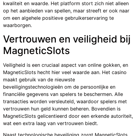
kwaliteit en waarde. Het platform stort zich niet alleen
op het aanbieden van spellen, maar streeft er ook naar
om een algehele positieve gebruikerservaring te
waarborgen.
Vertrouwen en veiligheid bij
MagneticSlots
Veiligheid is een cruciaal aspect van online gokken, en
MagneticSlots hecht hier veel waarde aan. Het casino
maakt gebruik van de nieuwste
beveiligingstechnologieën om de persoonlijke en
financiële gegevens van spelers te beschermen. Alle
transacties worden versleuteld, waardoor spelers met
vertrouwen hun geld kunnen beheren. Bovendien is
MagneticSlots gelicentieerd door een erkende autoriteit,
wat een extra laag van vertrouwen biedt.
Naast technologische beveiliging zorgt MagneticSlots