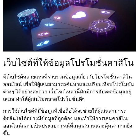
เว็บไซต์ที่ให้ข้อมูลโปรโมชั่นคาสิโน
มีเว็บไซต์หลายแห่งที่รวบรวมข้อมูลเกี่ยวกับโปรโมชั่นคาสิโน
ออนไลน์ เพื่อให้ผู้เล่นสามารถค้นหาและเปรียบเทียบโปรโมชั่น
ต่างๆ ได้อย่างสะดวก เว็บไซต์เหล่านี้มักมีการอัปเดตข้อมูลอยู่
เสมอ ทำให้ผู้เล่นไม่พลาดโปรโมชั่นดีๆ
การใช้เว็บไซต์ที่มีข้อมูลที่เชื่อถือได้จะช่วยให้ผู้เล่นสามารถ
ตัดสินใจได้อย่างมีข้อมูลที่ถูกต้อง และทำให้การเล่นคาสิโน
ออนไลน์กลายเป็นประสบการณ์ที่สนุกสนานและคุ้มค่ามากยิ่ง
ขึ้น