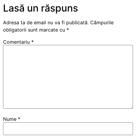
Lasă un răspuns
Adresa ta de email nu va fi publicată.
Câmpurile
obligatorii sunt marcate cu
*
Comentariu
*
Nume
*