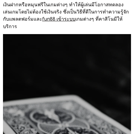
เงินฝากหรือหมุนฟรีในเกมต่างๆ ทำให้ผู้เล่นมีโอกาสทดลอง
เล่นเกมโดยไม่ต้องใช้เงินจริง ซึ่งเป็นวิธีที่ดีในการทำความรู้จัก
กับแพลตฟอร์มและ
เกมต่างๆ ที่คาสิโนมีให้
fun88 เข้าระบบ
บริการ