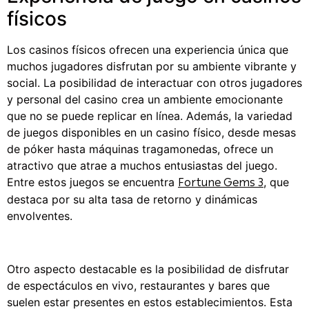
físicos
Los casinos físicos ofrecen una experiencia única que
muchos jugadores disfrutan por su ambiente vibrante y
social. La posibilidad de interactuar con otros jugadores
y personal del casino crea un ambiente emocionante
que no se puede replicar en línea. Además, la variedad
de juegos disponibles en un casino físico, desde mesas
de póker hasta máquinas tragamonedas, ofrece un
atractivo que atrae a muchos entusiastas del juego.
Entre estos juegos se encuentra
, que
Fortune Gems 3
destaca por su alta tasa de retorno y dinámicas
envolventes.
Otro aspecto destacable es la posibilidad de disfrutar
de espectáculos en vivo, restaurantes y bares que
suelen estar presentes en estos establecimientos. Esta