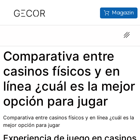
Magazin
Comparativa entre
casinos físicos y en
línea ¿cuál es la mejor
opción para jugar
Comparativa entre casinos físicos y en línea ¿cuál es la
mejor opción para jugar
Experiencia de juego en casinos