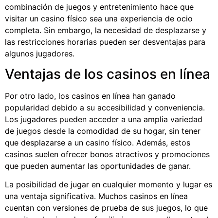
combinación de juegos y entretenimiento hace que
visitar un casino físico sea una experiencia de ocio
completa. Sin embargo, la necesidad de desplazarse y
las restricciones horarias pueden ser desventajas para
algunos jugadores.
Ventajas de los casinos en línea
Por otro lado, los casinos en línea han ganado
popularidad debido a su accesibilidad y conveniencia.
Los jugadores pueden acceder a una amplia variedad
de juegos desde la comodidad de su hogar, sin tener
que desplazarse a un casino físico. Además, estos
casinos suelen ofrecer bonos atractivos y promociones
que pueden aumentar las oportunidades de ganar.
La posibilidad de jugar en cualquier momento y lugar es
una ventaja significativa. Muchos casinos en línea
cuentan con versiones de prueba de sus juegos, lo que