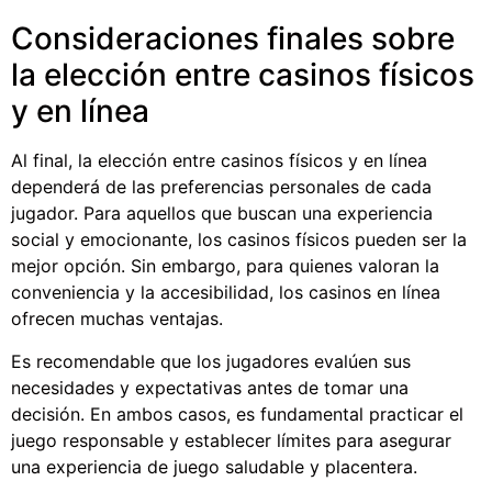
Consideraciones finales sobre
la elección entre casinos físicos
y en línea
Al final, la elección entre casinos físicos y en línea
dependerá de las preferencias personales de cada
jugador. Para aquellos que buscan una experiencia
social y emocionante, los casinos físicos pueden ser la
mejor opción. Sin embargo, para quienes valoran la
conveniencia y la accesibilidad, los casinos en línea
ofrecen muchas ventajas.
Es recomendable que los jugadores evalúen sus
necesidades y expectativas antes de tomar una
decisión. En ambos casos, es fundamental practicar el
juego responsable y establecer límites para asegurar
una experiencia de juego saludable y placentera.