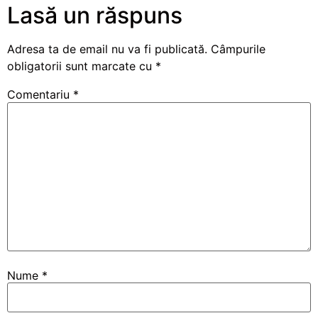
Lasă un răspuns
Adresa ta de email nu va fi publicată.
Câmpurile
obligatorii sunt marcate cu
*
Comentariu
*
Nume
*