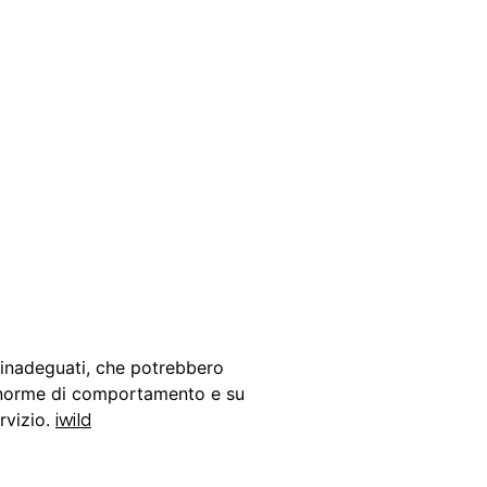
 inadeguati, che potrebbero
lle norme di comportamento e su
ervizio.
iwild