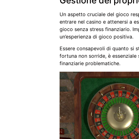
Gestione del propri
Un aspetto cruciale del gioco res
entrare nel casino e attenersi a 
gioco senza stress finanziario. Im
un’esperienza di gioco positiva.
Essere consapevoli di quanto si s
fortuna non sorride, è essenziale
finanziarie problematiche.