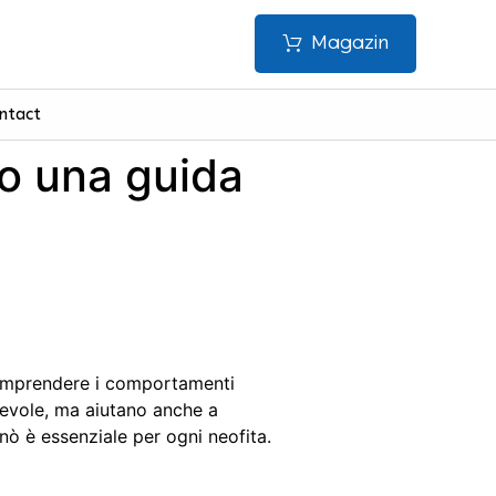
Magazin
ntact
o una guida
 comprendere i comportamenti
cevole, ma aiutano anche a
nò è essenziale per ogni neofita.