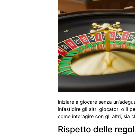
Iniziare a giocare senza un’adeg
infastidire gli altri giocatori o 
come interagire con gli altri, sia c
Rispetto delle rego