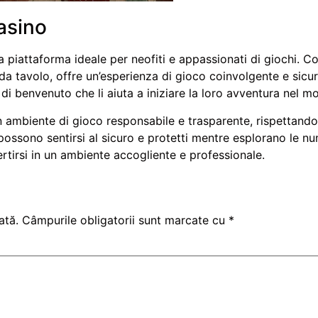
asino
 piattaforma ideale per neofiti e appassionati di giochi. 
i da tavolo, offre un’esperienza di gioco coinvolgente e sicu
i benvenuto che li aiuta a iniziare la loro avventura nel m
un ambiente di gioco responsabile e trasparente, rispettand
possono sentirsi al sicuro e protetti mentre esplorano le n
ertirsi in un ambiente accogliente e professionale.
ată.
Câmpurile obligatorii sunt marcate cu
*