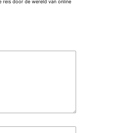
e reis door de wereld van online