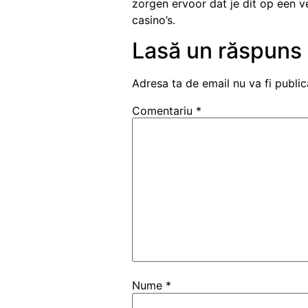
zorgen ervoor dat je dit op een v
casino’s.
Lasă un răspuns
Adresa ta de email nu va fi public
Comentariu
*
Nume
*