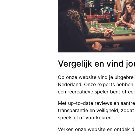
Vergelijk en vind j
Op onze website vind je uitgebre
Nederland. Onze experts hebben e
een recreatieve speler bent of ee
Met up-to-date reviews en aantrek
transparantie en veiligheid, zodat
speelstijl of voorkeuren.
Verken onze website en ontdek de 