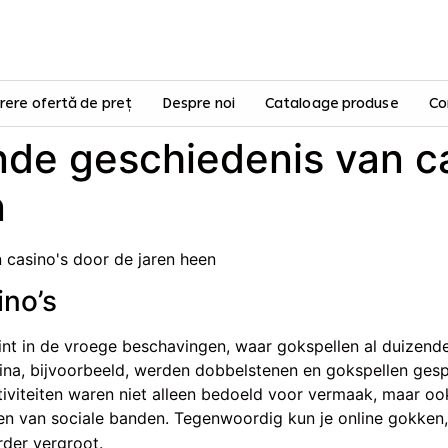
rere ofertă de preț
Despre noi
Cataloage produse
Co
nde geschiedenis van ca
n
 casino's door de jaren heen
ino’s
int in de vroege beschavingen, waar gokspellen al duizend
hina, bijvoorbeeld, werden dobbelstenen en gokspellen gesp
iviteiten waren niet alleen bedoeld voor vermaak, maar o
n van sociale banden. Tegenwoordig kun je online gokken,
rder vergroot.