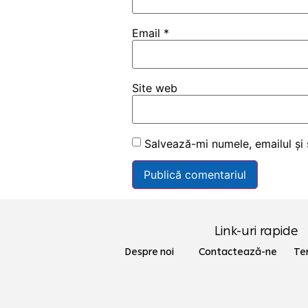
Email
*
Site web
Salvează-mi numele, emailul și 
Link-uri rapide
Despre noi Contactează-ne
Ter