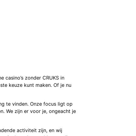
ne casino’s zonder CRUKS in
ste keuze kunt maken. Of je nu
g te vinden. Onze focus ligt op
n. We zijn er voor je, ongeacht je
nde activiteit zijn, en wij