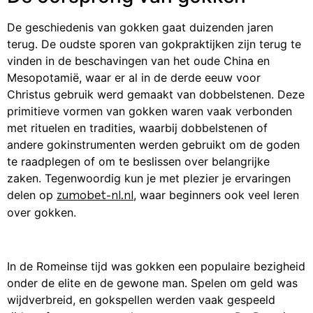
De geschiedenis van gokken gaat duizenden jaren
terug. De oudste sporen van gokpraktijken zijn terug te
vinden in de beschavingen van het oude China en
Mesopotamië, waar er al in de derde eeuw voor
Christus gebruik werd gemaakt van dobbelstenen. Deze
primitieve vormen van gokken waren vaak verbonden
met rituelen en tradities, waarbij dobbelstenen of
andere gokinstrumenten werden gebruikt om de goden
te raadplegen of om te beslissen over belangrijke
zaken. Tegenwoordig kun je met plezier je ervaringen
delen op
, waar beginners ook veel leren
zumobet-nl.nl
over gokken.
In de Romeinse tijd was gokken een populaire bezigheid
onder de elite en de gewone man. Spelen om geld was
wijdverbreid, en gokspellen werden vaak gespeeld