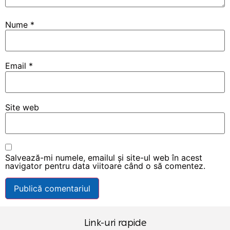
Nume
*
Email
*
Site web
Salvează-mi numele, emailul și site-ul web în acest
navigator pentru data viitoare când o să comentez.
Link-uri rapide