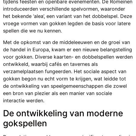
tijdens feesten en openbare evenementen. De Romeinen
introduceerden verschillende spelvormen, waaronder
het bekende ‘alea’, een variant van het dobbelspel. Deze
vroege vormen van gokken legden de basis voor latere
spellen die we nu kennen.
Met de opkomst van de middeleeuwen en de groei van
de handel in Europa, kwam er een nieuwe belangstelling
voor gokken. Diverse kaarten- en dobbelspellen werden
ontwikkeld, waarbij cafés en tavernes als
verzamelplaatsen fungeerden. Het sociale aspect van
gokken begon nu echt vorm te krijgen, wat leidde tot
de ontwikkeling van speelgemeenschappen die zowel
een bron van plezier als een manier van sociale
interactie werden.
De ontwikkeling van moderne
gokspellen