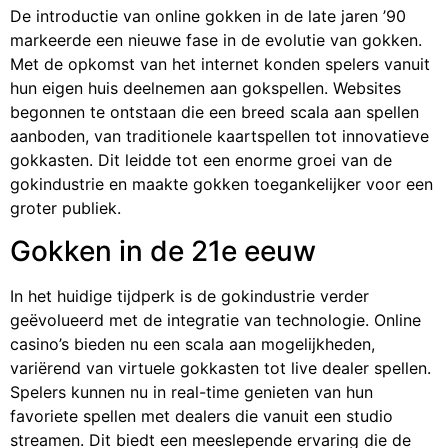
De introductie van online gokken in de late jaren ’90
markeerde een nieuwe fase in de evolutie van gokken.
Met de opkomst van het internet konden spelers vanuit
hun eigen huis deelnemen aan gokspellen. Websites
begonnen te ontstaan die een breed scala aan spellen
aanboden, van traditionele kaartspellen tot innovatieve
gokkasten. Dit leidde tot een enorme groei van de
gokindustrie en maakte gokken toegankelijker voor een
groter publiek.
Gokken in de 21e eeuw
In het huidige tijdperk is de gokindustrie verder
geëvolueerd met de integratie van technologie. Online
casino’s bieden nu een scala aan mogelijkheden,
variërend van virtuele gokkasten tot live dealer spellen.
Spelers kunnen nu in real-time genieten van hun
favoriete spellen met dealers die vanuit een studio
streamen. Dit biedt een meeslepende ervaring die de