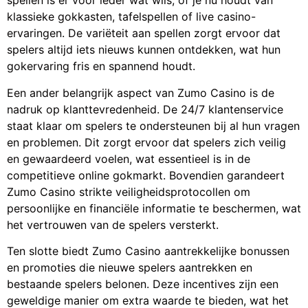
spellen is er voor ieder wat wils, of je nu houdt van
klassieke gokkasten, tafelspellen of live casino-
ervaringen. De variëteit aan spellen zorgt ervoor dat
spelers altijd iets nieuws kunnen ontdekken, wat hun
gokervaring fris en spannend houdt.
Een ander belangrijk aspect van Zumo Casino is de
nadruk op klanttevredenheid. De 24/7 klantenservice
staat klaar om spelers te ondersteunen bij al hun vragen
en problemen. Dit zorgt ervoor dat spelers zich veilig
en gewaardeerd voelen, wat essentieel is in de
competitieve online gokmarkt. Bovendien garandeert
Zumo Casino strikte veiligheidsprotocollen om
persoonlijke en financiële informatie te beschermen, wat
het vertrouwen van de spelers versterkt.
Ten slotte biedt Zumo Casino aantrekkelijke bonussen
en promoties die nieuwe spelers aantrekken en
bestaande spelers belonen. Deze incentives zijn een
geweldige manier om extra waarde te bieden, wat het