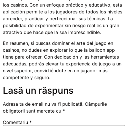
los casinos. Con un enfoque práctico y educativo, esta
aplicación permite a los jugadores de todos los niveles
aprender, practicar y perfeccionar sus técnicas. La
posibilidad de experimentar sin riesgo real es un gran
atractivo que hace que la sea imprescindible.
En resumen, si buscas dominar el arte del juego en
casinos, no dudes en explorar lo que la balloon app
tiene para ofrecer. Con dedicación y las herramientas
adecuadas, podrás elevar tu experiencia de juego a un
nivel superior, convirtiéndote en un jugador más
competente y seguro.
Lasă un răspuns
Adresa ta de email nu va fi publicată.
Câmpurile
obligatorii sunt marcate cu
*
Comentariu
*