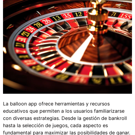
La balloon app ofrece herramientas y recursos
educativos que permiten a los usuarios familiarizarse
con diversas estrategias. Desde la gestión de bankroll
hasta la selección de juegos, cada aspecto es
fundamental para maximizar las posibilidades de ganar.