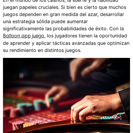
juegan papeles cruciales. Si bien es cierto que muchos
juegos dependen en gran medida del azar, desarrollar
una estrategia sólida puede aumentar
significativamente las probabilidades de éxito. Con la
, los jugadores tienen la oportunidad
Balloon app juego
de aprender y aplicar tácticas avanzadas que optimizan
su rendimiento en distintos juegos.