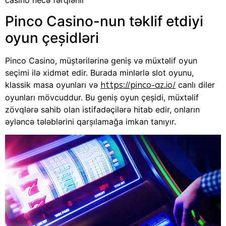
Pinco Casino-nun təklif etdiyi
oyun çeşidləri
Pinco Casino, müştərilərinə geniş və müxtəlif oyun
seçimi ilə xidmət edir. Burada minlərlə slot oyunu,
klassik masa oyunları və
canlı diler
https://pinco-az.io/
oyunları mövcuddur. Bu geniş oyun çeşidi, müxtəlif
zövqlərə sahib olan istifadəçilərə hitab edir, onların
əyləncə tələblərini qarşılamağa imkan tanıyır.