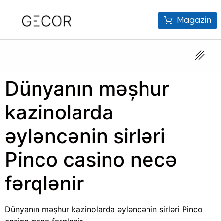
Magazin
Dünyanın məşhur
kazinolarda
əyləncənin sirləri
Pinco casino necə
fərqlənir
Dünyanın məşhur kazinolarda əyləncənin sirləri Pinco
casino necə fərqlənir