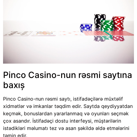
Pinco Casino-nun rəsmi saytına
baxış
Pinco Casino-nun rəsmi saytı, istifadəçilərə müxtəlif
xidmətlər və imkanlar təqdim edir. Saytda qeydiyyatdan
keçmək, bonuslardan yararlanmaq və oyunları seçmək
çox asandır. İstifadəçi dostu interfeysi, müştərilərin
istədikləri məlumatı tez və asan şəkildə əldə etmələrini
təmin edir.