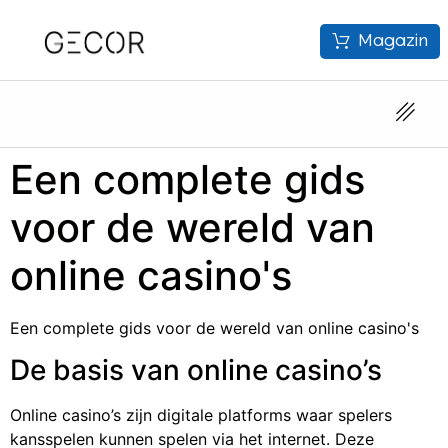
Magazin
Een complete gids
voor de wereld van
online casino's
Een complete gids voor de wereld van online casino's
De basis van online casino’s
Online casino’s zijn digitale platforms waar spelers
kansspelen kunnen spelen via het internet. Deze