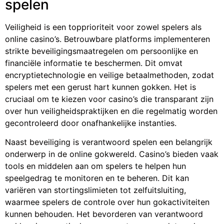
spelen
Veiligheid is een topprioriteit voor zowel spelers als
online casino’s. Betrouwbare platforms implementeren
strikte beveiligingsmaatregelen om persoonlijke en
financiële informatie te beschermen. Dit omvat
encryptietechnologie en veilige betaalmethoden, zodat
spelers met een gerust hart kunnen gokken. Het is
cruciaal om te kiezen voor casino’s die transparant zijn
over hun veiligheidspraktijken en die regelmatig worden
gecontroleerd door onafhankelijke instanties.
Naast beveiliging is verantwoord spelen een belangrijk
onderwerp in de online gokwereld. Casino’s bieden vaak
tools en middelen aan om spelers te helpen hun
speelgedrag te monitoren en te beheren. Dit kan
variëren van stortingslimieten tot zelfuitsluiting,
waarmee spelers de controle over hun gokactiviteiten
kunnen behouden. Het bevorderen van verantwoord