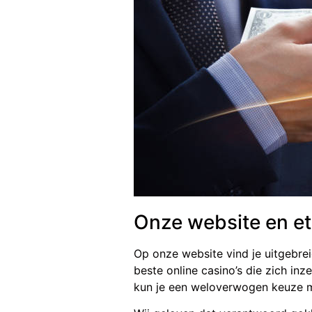
Onze website en e
Op onze website vind je uitgebre
beste online casino’s die zich in
kun je een weloverwogen keuze ma