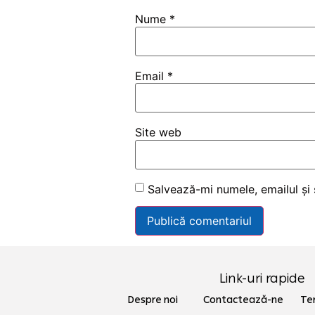
Nume
*
Email
*
Site web
Salvează-mi numele, emailul și 
Link-uri rapide
Despre noi Contactează-ne
Ter