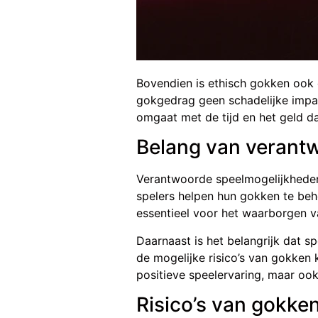
Bovendien is ethisch gokken ook
gokgedrag geen schadelijke impac
omgaat met de tijd en het geld d
Belang van verant
Verantwoorde speelmogelijkheden z
spelers helpen hun gokken te behee
essentieel voor het waarborgen v
Daarnaast is het belangrijk dat s
de mogelijke risico’s van gokken
positieve speelervaring, maar oo
Risico’s van gokke