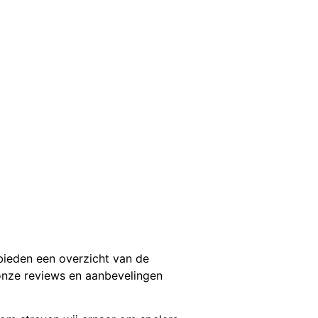
bieden een overzicht van de
 onze reviews en aanbevelingen