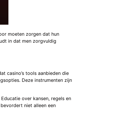
voor moeten zorgen dat hun
udt in dat men zorgvuldig
at casino’s tools aanbieden die
ingsopties. Deze instrumenten zijn
. Educatie over kansen, regels en
bevordert niet alleen een