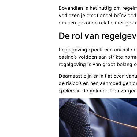
Bovendien is het nuttig om regelma
verliezen je emotioneel beïnvloed
om een gezonde relatie met gokk
De rol van regelgev
Regelgeving speelt een cruciale 
casino’s voldoen aan strikte norm
regelgeving is van groot belang o
Daarnaast zijn er initiatieven va
de risico’s en hen aanmoedigen o
spelers in de gokmarkt en zorgen