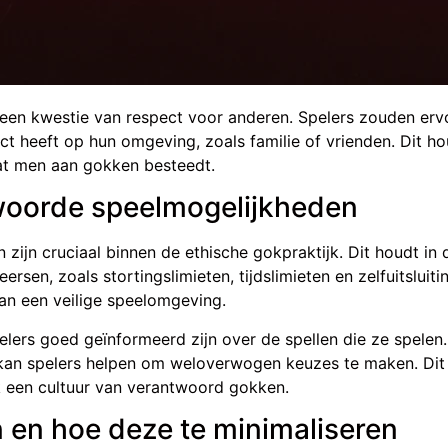
 een kwestie van respect voor anderen. Spelers zouden er
t heeft op hun omgeving, zoals familie of vrienden. Dit ho
at men aan gokken besteedt.
woorde speelmogelijkheden
ijn cruciaal binnen de ethische gokpraktijk. Dit houdt in d
rsen, zoals stortingslimieten, tijdslimieten en zelfuitsluit
an een veilige speelomgeving.
pelers goed geïnformeerd zijn over de spellen die ze spelen
 kan spelers helpen om weloverwogen keuzes te maken. Dit 
k een cultuur van verantwoord gokken.
n en hoe deze te minimaliseren