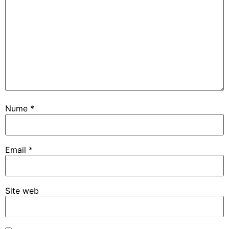
Nume
*
Email
*
Site web