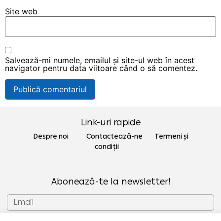
Site web
Salvează-mi numele, emailul și site-ul web în acest
navigator pentru data viitoare când o să comentez.
Link-uri rapide
Despre noi Contactează-ne
Termeni și
condiții
Abonează-te la newsletter!