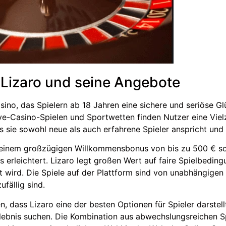
 Lizaro und seine Angebote
sino, das Spielern ab 18 Jahren eine sichere und seriöse Gl
ive-Casino-Spielen und Sportwetten finden Nutzer eine Viel
ss sie sowohl neue als auch erfahrene Spieler anspricht und
einem großzügigen Willkommensbonus von bis zu 500 € sow
ls erleichtert. Lizaro legt großen Wert auf faire Spielbed
t wird. Die Spiele auf der Plattform sind von unabhängigen 
ufällig sind.
 dass Lizaro eine der besten Optionen für Spieler darstell
lebnis suchen. Die Kombination aus abwechslungsreichen S