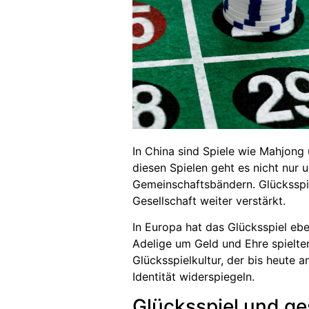
In China sind Spiele wie Mahjong 
diesen Spielen geht es nicht nur
Gemeinschaftsbändern. Glücksspiel
Gesellschaft weiter verstärkt.
In Europa hat das Glücksspiel eben
Adelige um Geld und Ehre spielte
Glücksspielkultur, der bis heute a
Identität widerspiegeln.
Glücksspiel und ge