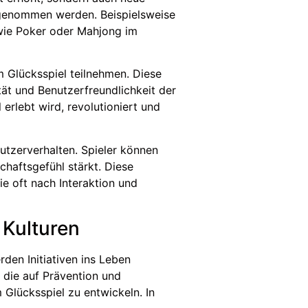
ngenommen werden. Beispielsweise
e wie Poker oder Mahjong im
Glücksspiel teilnehmen. Diese
tät und Benutzerfreundlichkeit der
erlebt wird, revolutioniert und
utzerverhalten. Spieler können
chaftsgefühl stärkt. Diese
e oft nach Interaktion und
 Kulturen
den Initiativen ins Leben
 die auf Prävention und
 Glücksspiel zu entwickeln. In