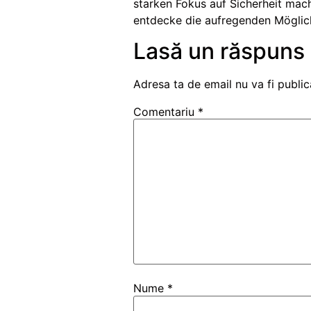
starken Fokus auf Sicherheit mach
entdecke die aufregenden Möglich
Lasă un răspuns
Adresa ta de email nu va fi public
Comentariu
*
Nume
*