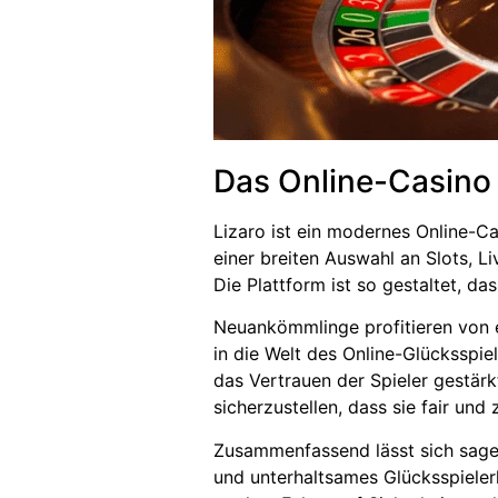
Das Online-Casino
Lizaro ist ein modernes Online-Ca
einer breiten Auswahl an Slots, L
Die Plattform ist so gestaltet, da
Neuankömmlinge profitieren von 
in die Welt des Online-Glücksspie
das Vertrauen der Spieler gestärk
sicherzustellen, dass sie fair und z
Zusammenfassend lässt sich sagen,
und unterhaltsames Glücksspieler