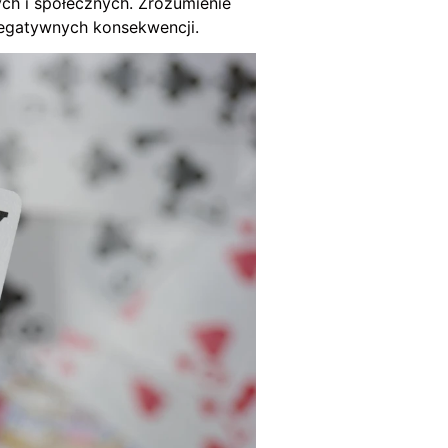
ch i społecznych. Zrozumienie
negatywnych konsekwencji.