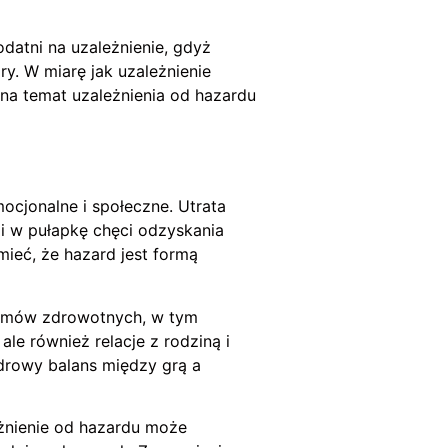
datni na uzależnienie, gdyż
y. W miarę jak uzależnienie
na temat uzależnienia od hazardu
cjonalne i społeczne. Utrata
zi w pułapkę chęci odzyskania
ieć, że hazard jest formą
lemów zdrowotnych, w tym
ale również relacje z rodziną i
drowy balans między grą a
żnienie od hazardu może