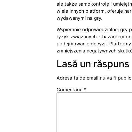
ale także samokontrolę i umieję
wiele innych platform, oferuje n
wydawanymi na gry.
Wspieranie odpowiedzialnej gry p
ryzyk związanych z hazardem ora
podejmowanie decyzji. Platformy
zmniejszenia negatywnych skutk
Lasă un răspuns
Adresa ta de email nu va fi public
Comentariu
*