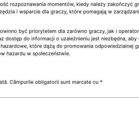
tność rozpoznawania momentów, kiedy należy zakończyć grę
arzędzia i wsparcie dla graczy, które pomagają w zarządza
owinno być priorytetem dla zarówno graczy, jak i operato
z dostęp do informacji o uzależnieniu jest niezbędna, a
 hazardowe, które dążą do promowania odpowiedzialnej gry
ów hazardu w społeczeństwie.
ată.
Câmpurile obligatorii sunt marcate cu
*