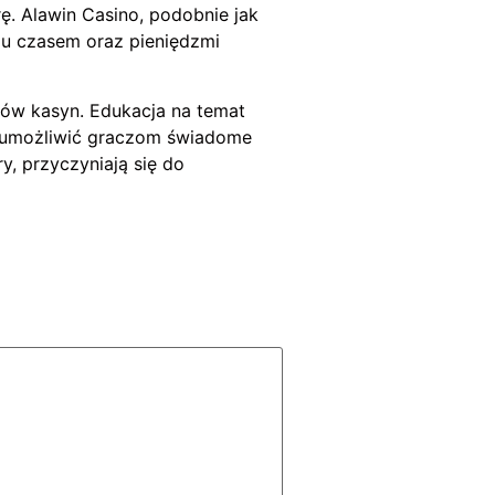
. Alawin Casino, podobnie jak
niu czasem oraz pieniędzmi
rów kasyn. Edukacja na temat
by umożliwić graczom świadome
, przyczyniają się do