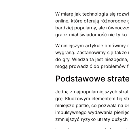
W miarę jak technologia się rozwi
online, które oferują różnorodne
bardziej popularny, ale równocz
gracz miał świadomość nie tylko 
W niniejszym artykule omówimy r
wygraną. Zastanowimy się także 
do gry. Wiedza ta jest niezbędna
mogą prowadzić do problemów fi
Podstawowe strat
Jedną z najpopularniejszych stra
grę. Kluczowym elementem tej str
mniejsze partie, co pozwala na d
impulsywnego wydawania pienięd
zmniejszyć ryzyko utraty dużych 