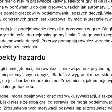
ór gier o niskim przewadze kasyna. Niektóre gry, takie jak 
 w porównaniu do gier losowych, takich jak automaty. Umi
gą pomóc graczowi w podejmowaniu lepszych decyzji. Wied
 konkretnych grach jest kluczowa, by móc skutecznie ryw
rategią jest podejmowanie decyzji o przerwach w grze. Dłu
ty zdolności do racjonalnego myślenia. Dlatego warto reg
 podejmowanie decyzji. Przerwy pomagają również w zacho
knięcia uzależnienia.
pekty hazardu
gii i umiejętności, ale również silnie związane z psychologi
ieprzemyślanych decyzji. Radość z wygranej może skłonić 
, co jest bardzo niebezpieczne. Zrozumienie, jak emocje w
zialnego hazardu.
dne i mogą obejmować chęć rozrywki, rywalizacji, a takż
, jaki niesie ze sobą gra, co sprawia, że mogą podejmowa
ło. Zrozumienie tych motywacji pozwala lepiej zrozumieć w