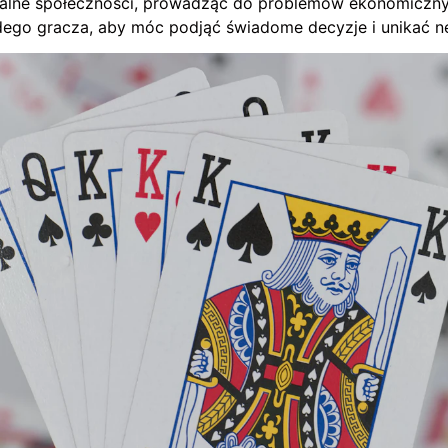
kalne społeczności, prowadząc do problemów ekonomiczny
żdego gracza, aby móc podjąć świadome decyzje i unikać 