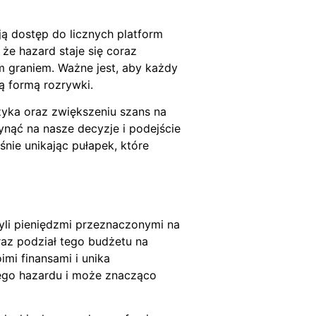
ają dostęp do licznych platform
że hazard staje się coraz
 graniem. Ważne jest, aby każdy
ą formą rozrywki.
yka oraz zwiększeniu szans na
nąć na nasze decyzje i podejście
nie unikając pułapek, które
zyli pieniędzmi przeznaczonymi na
raz podział tego budżetu na
mi finansami i unika
ego hazardu i może znacząco