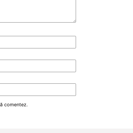
 să comentez.