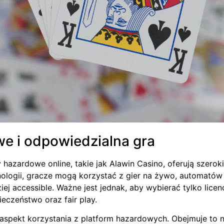
e i odpowiedzialna gra
hazardowe online, takie jak Alawin Casino, oferują szeroki
ologii, gracze mogą korzystać z gier na żywo, automatów o
ziej accessible. Ważne jest jednak, aby wybierać tylko lic
ieczeństwo oraz fair play.
spekt korzystania z platform hazardowych. Obejmuje to ni