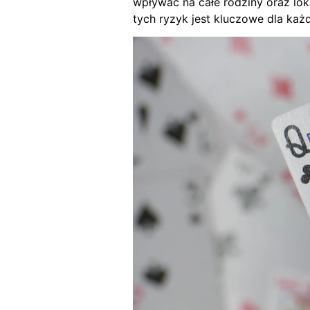
wpływać na całe rodziny oraz lo
tych ryzyk jest kluczowe dla ka