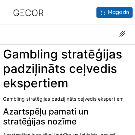
Magazin
Gambling stratēģijas
padziļināts ceļvedis
ekspertiem
Gambling stratēģijas padziļināts ceļvedis ekspertiem
Azartspēļu pamati un
stratēģijas nozīme
Azartspēles ir ne tikai jautrība un izklaide, bet arī