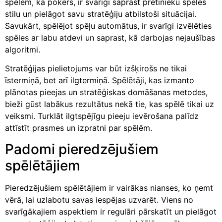
spēlēm, kā pokers, ir svarīgi saprast pretinieku spēles
stilu un pielāgot savu stratēģiju atbilstoši situācijai.
Savukārt, spēlējot spēļu automātus, ir svarīgi izvēlēties
spēles ar labu atdevi un saprast, kā darbojas nejaušības
algoritmi.
Stratēģijas pielietojums var būt izšķirošs ne tikai
īstermiņā, bet arī ilgtermiņā. Spēlētāji, kas izmanto
plānotas pieejas un stratēģiskas domāšanas metodes,
bieži gūst labākus rezultātus nekā tie, kas spēlē tikai uz
veiksmi. Turklāt ilgtspējīgu pieeju ievērošana palīdz
attīstīt prasmes un izpratni par spēlēm.
Padomi pieredzējušiem
spēlētājiem
Pieredzējušiem spēlētājiem ir vairākas nianses, ko ņemt
vērā, lai uzlabotu savas iespējas uzvarēt. Viens no
svarīgākajiem aspektiem ir regulāri pārskatīt un pielāgot