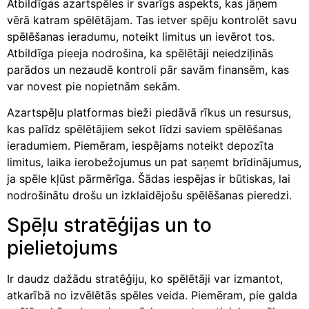
Atbildīgas azartspēles ir svarīgs aspekts, kas jāņem
vērā katram spēlētājam. Tas ietver spēju kontrolēt savu
spēlēšanas ieradumu, noteikt limitus un ievērot tos.
Atbildīga pieeja nodrošina, ka spēlētāji neiedziļinās
parādos un nezaudē kontroli pār savām finansēm, kas
var novest pie nopietnām sekām.
Azartspēļu platformas bieži piedāvā rīkus un resursus,
kas palīdz spēlētājiem sekot līdzi saviem spēlēšanas
ieradumiem. Piemēram, iespējams noteikt depozīta
limitus, laika ierobežojumus un pat saņemt brīdinājumus,
ja spēle kļūst pārmērīga. Šādas iespējas ir būtiskas, lai
nodrošinātu drošu un izklaidējošu spēlēšanas pieredzi.
Spēļu stratēģijas un to
pielietojums
Ir daudz dažādu stratēģiju, ko spēlētāji var izmantot,
atkarībā no izvēlētās spēles veida. Piemēram, pie galda