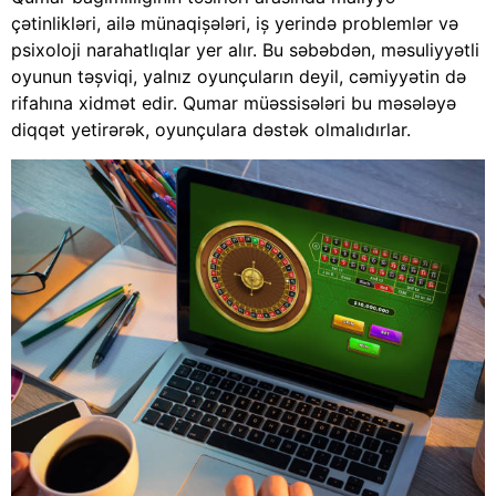
çətinlikləri, ailə münaqişələri, iş yerində problemlər və
psixoloji narahatlıqlar yer alır. Bu səbəbdən, məsuliyyətli
oyunun təşviqi, yalnız oyunçuların deyil, cəmiyyətin də
rifahına xidmət edir. Qumar müəssisələri bu məsələyə
diqqət yetirərək, oyunçulara dəstək olmalıdırlar.