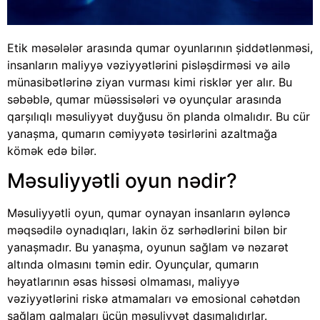
Etik məsələlər arasında qumar oyunlarının şiddətlənməsi,
insanların maliyyə vəziyyətlərini pisləşdirməsi və ailə
münasibətlərinə ziyan vurması kimi risklər yer alır. Bu
səbəblə, qumar müəssisələri və oyunçular arasında
qarşılıqlı məsuliyyət duyğusu ön planda olmalıdır. Bu cür
yanaşma, qumarın cəmiyyətə təsirlərini azaltmağa
kömək edə bilər.
Məsuliyyətli oyun nədir?
Məsuliyyətli oyun, qumar oynayan insanların əyləncə
məqsədilə oynadıqları, lakin öz sərhədlərini bilən bir
yanaşmadır. Bu yanaşma, oyunun sağlam və nəzarət
altında olmasını təmin edir. Oyunçular, qumarın
həyatlarının əsas hissəsi olmaması, maliyyə
vəziyyətlərini riskə atmamaları və emosional cəhətdən
sağlam qalmaları üçün məsuliyyət daşımalıdırlar.