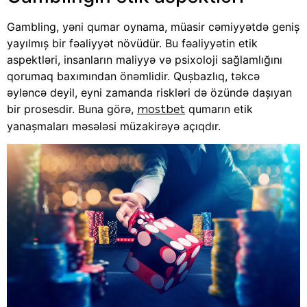
Gambling, yəni qumar oynama, müasir cəmiyyətdə geniş
yayılmış bir fəaliyyət növüdür. Bu fəaliyyətin etik
aspektləri, insanların maliyyə və psixoloji sağlamlığını
qorumaq baxımından önəmlidir. Quşbazlıq, təkcə
əyləncə deyil, eyni zamanda riskləri də özündə daşıyan
bir prosesdir. Buna görə,
qumarın etik
mostbet
yanaşmaları məsələsi müzakirəyə açıqdır.