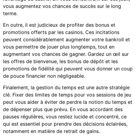
vous augmentez vos chances de succès sur le long
terme.
En outre, il est judicieux de profiter des bonus et
promotions offerts par les casinos. Ces incitations
peuvent considérablement augmenter votre bankroll et
vous permettre de jouer plus longtemps, tout en
augmentant vos chances de gagner. Gardez un œil sur
les offres de bienvenue, les bonus de dépôt et les
promotions de fidélité qui peuvent vous donner un coup
de pouce financier non négligeable.
Finalement, la gestion du temps est une autre stratégie
clé. Fixer des limites de temps pour vos sessions de jeu
peut vous aider à éviter de perdre la notion du temps et
de dépenser plus que prévu. En vous accordant des
pauses régulières, vous restez lucide et concentré, ce
qui est essentiel pour prendre des décisions éclairées,
notamment en matière de retrait de gains.