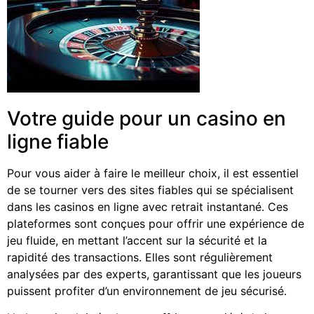
Votre guide pour un casino en
ligne fiable
Pour vous aider à faire le meilleur choix, il est essentiel
de se tourner vers des sites fiables qui se spécialisent
dans les casinos en ligne avec retrait instantané. Ces
plateformes sont conçues pour offrir une expérience de
jeu fluide, en mettant l’accent sur la sécurité et la
rapidité des transactions. Elles sont régulièrement
analysées par des experts, garantissant que les joueurs
puissent profiter d’un environnement de jeu sécurisé.