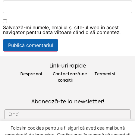
Salvează-mi numele, emailul și site-ul web în acest
navigator pentru data viitoare când o să comentez.
Link-uri rapide
Despre noi Contactează-ne
Termeni și
condiții
Abonează-te la newsletter!
Folosim cookies pentru a fi siguri că aveți cea mai bună
SUBSCRIU
experiență de browsing. Continuarea înseamnă că acceptați