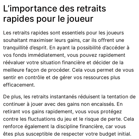
L’importance des retraits
rapides pour le joueur
Les retraits rapides sont essentiels pour les joueurs
souhaitant maximiser leurs gains, car ils offrent une
tranquillité d’esprit. En ayant la possibilité d’accéder à
vos fonds immédiatement, vous pouvez rapidement
réévaluer votre situation financière et décider de la
meilleure façon de procéder. Cela vous permet de vous
sentir en contrôle et de gérer vos ressources plus
efficacement.
De plus, les retraits instantanés réduisent la tentation de
continuer à jouer avec des gains non encaissés. En
retirant vos gains rapidement, vous vous protégez
contre les fluctuations du jeu et le risque de perte. Cela
renforce également la discipline financière, car vous
êtes plus susceptible de respecter votre budget initial.