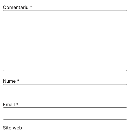
Comentariu
*
Nume
*
Email
*
Site web