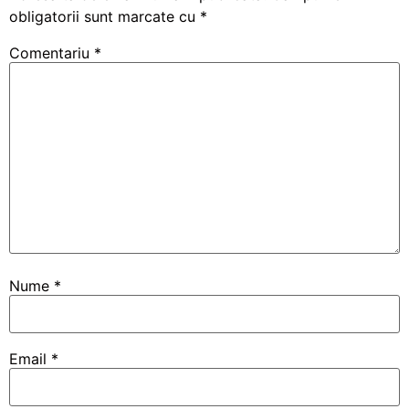
obligatorii sunt marcate cu
*
Comentariu
*
Nume
*
Email
*