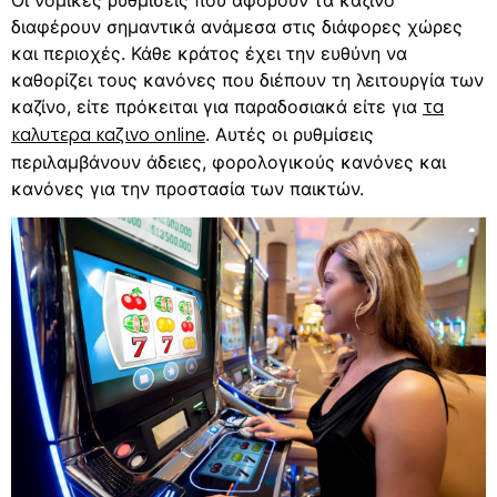
διαφέρουν σημαντικά ανάμεσα στις διάφορες χώρες
και περιοχές. Κάθε κράτος έχει την ευθύνη να
καθορίζει τους κανόνες που διέπουν τη λειτουργία των
καζίνο, είτε πρόκειται για παραδοσιακά είτε για
τα
. Αυτές οι ρυθμίσεις
καλυτερα καζινο online
περιλαμβάνουν άδειες, φορολογικούς κανόνες και
κανόνες για την προστασία των παικτών.