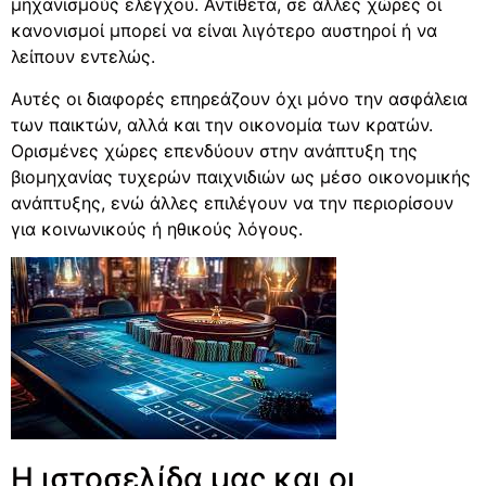
μηχανισμούς ελέγχου. Αντίθετα, σε άλλες χώρες οι
κανονισμοί μπορεί να είναι λιγότερο αυστηροί ή να
λείπουν εντελώς.
Αυτές οι διαφορές επηρεάζουν όχι μόνο την ασφάλεια
των παικτών, αλλά και την οικονομία των κρατών.
Ορισμένες χώρες επενδύουν στην ανάπτυξη της
βιομηχανίας τυχερών παιχνιδιών ως μέσο οικονομικής
ανάπτυξης, ενώ άλλες επιλέγουν να την περιορίσουν
για κοινωνικούς ή ηθικούς λόγους.
Η ιστοσελίδα μας και οι