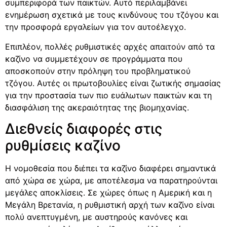
συμπεριφορά των παικτών. Αυτό περιλαμβάνει
ενημέρωση σχετικά με τους κινδύνους του τζόγου και
την προσφορά εργαλείων για τον αυτοέλεγχο.
Επιπλέον, πολλές ρυθμιστικές αρχές απαιτούν από τα
καζίνο να συμμετέχουν σε προγράμματα που
αποσκοπούν στην πρόληψη του προβληματικού
τζόγου. Αυτές οι πρωτοβουλίες είναι ζωτικής σημασίας
για την προστασία των πιο ευάλωτων παικτών και τη
διασφάλιση της ακεραιότητας της βιομηχανίας.
Διεθνείς διαφορές στις
ρυθμίσεις καζίνο
Η νομοθεσία που διέπει τα καζίνο διαφέρει σημαντικά
από χώρα σε χώρα, με αποτέλεσμα να παρατηρούνται
μεγάλες αποκλίσεις. Σε χώρες όπως η Αμερική και η
Μεγάλη Βρετανία, η ρυθμιστική αρχή των καζίνο είναι
πολύ ανεπτυγμένη, με αυστηρούς κανόνες και