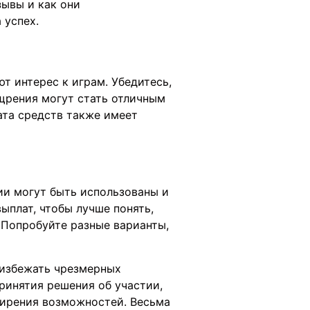
зывы и как они
 успех.
 интерес к играм. Убедитесь,
ощрения могут стать отличным
ата средств также имеет
гии могут быть использованы и
ыплат, чтобы лучше понять,
 Попробуйте разные варианты,
 избежать чрезмерных
принятия решения об участии,
ширения возможностей. Весьма