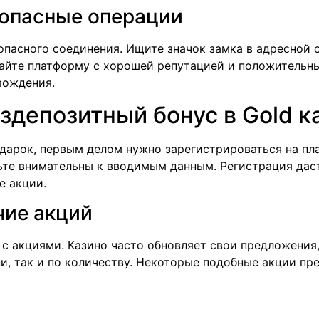
зопасные операции
опасного соединения. Ищите значок замка в адресной с
айте платформу с хорошей репутацией и положительн
вождения.
здепозитный бонус в Gold к
дарок, первым делом нужно зарегистрироваться на пла
ьте внимательны к вводимым данным. Регистрация дас
е акции.
чие акций
 с акциями. Казино часто обновляет свои предложения
и, так и по количеству. Некоторые подобные акции пр