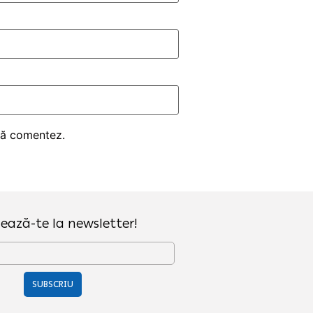
 să comentez.
ează-te la newsletter!
SUBSCRIU