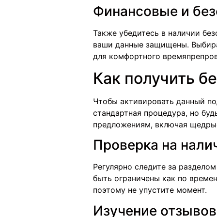
Финансовые и бе
Также убедитесь в наличии без
ваши данные защищены. Выбир
для комфортного времяпрепро
Как получить бе
Чтобы активировать данный по
стандартная процедура, но буд
предложениям, включая щедры
Проверка на нали
Регулярно следите за разделом
быть ограничены как по времен
поэтому не упустите момент.
Изучение отзывов