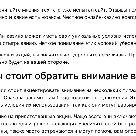
почитайте мнения тех, кто уже испытал сайт. Отзывы по
ино и какие есть нюансы. Честное онлайн-казино всег
айн-казино может иметь свои уникальные условия испо
о отыгрыванию. Четкое понимание этих условий убере
вов и акций, вы значительно упростите себе жизнь. 
ьно будет на вашей стороне.
 стоит обратить внимание в
нии стоит акцентировать внимание на нескольких типа
т. Сначала рассмотрим бездепозитные предложения. Э
ь условия их использования, так как они могут варьир
ие на приветственные акции. Чаще всего они включают
кательно для игроков, желающих увеличить свой банк
ны, также часто встречаются и могут помочь вам опро