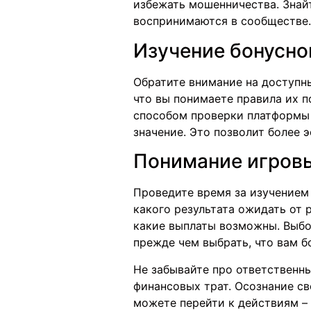
избежать мошенничества. Знайт
воспринимаются в сообществе.
Изучение бонусно
Обратите внимание на доступн
что вы понимаете правила их п
способом проверки платформы 
значение. Это позволит более 
Понимание игров
Проведите время за изучением 
какого результата ожидать от 
какие выплаты возможны. Выбо
прежде чем выбрать, что вам б
Не забывайте про ответственн
финансовых трат. Осознание св
можете перейти к действиям –