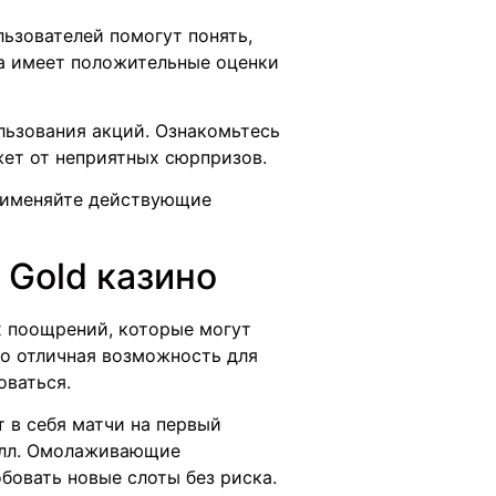
льзователей помогут понять,
да имеет положительные оценки
льзования акций. Ознакомьтесь
жет от неприятных сюрпризов.
Применяйте действующие
 Gold казино
х поощрений, которые могут
то отличная возможность для
оваться.
 в себя матчи на первый
ролл. Омолаживающие
бовать новые слоты без риска.