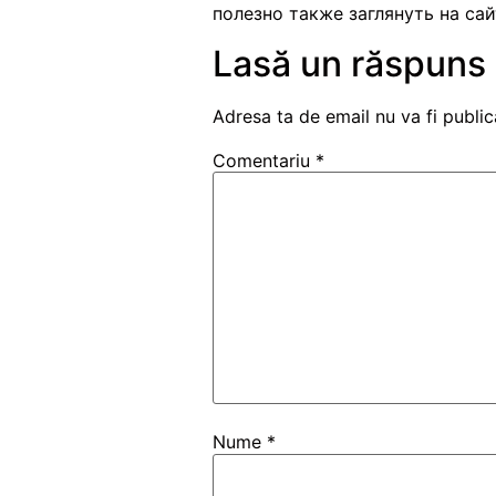
полезно также заглянуть на са
Lasă un răspuns
Adresa ta de email nu va fi public
Comentariu
*
Nume
*