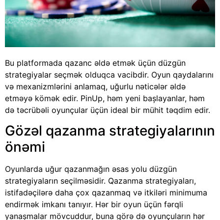
Bu platformada qazanc əldə etmək üçün düzgün
strategiyalar seçmək olduqca vacibdir. Oyun qaydalarını
və mexanizmlərini anlamaq, uğurlu nəticələr əldə
etməyə kömək edir. PinUp, həm yeni başlayanlar, həm
də təcrübəli oyunçular üçün ideal bir mühit təqdim edir.
Gözəl qazanma strategiyalarının
önəmi
Oyunlarda uğur qazanmağın əsas yolu düzgün
strategiyaların seçilməsidir. Qazanma strategiyaları,
istifadəçilərə daha çox qazanmaq və itkiləri minimuma
endirmək imkanı tanıyır. Hər bir oyun üçün fərqli
yanaşmalar mövcuddur, buna görə də oyunçuların hər