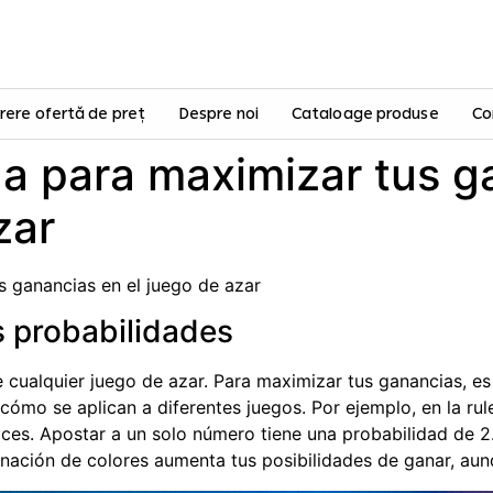
rere ofertă de preț
Despre noi
Cataloage produse
Co
a para maximizar tus g
zar
 ganancias en el juego de azar
 probabilidades
e cualquier juego de azar. Para maximizar tus ganancias, e
cómo se aplican a diferentes juegos. Por ejemplo, en la rule
ices. Apostar a un solo número tiene una probabilidad de 2
ación de colores aumenta tus posibilidades de ganar, aun