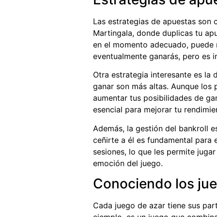
Las estrategias de apuestas son c
Martingala, donde duplicas tu ap
en el momento adecuado, puede re
eventualmente ganarás, pero es i
Otra estrategia interesante es la
ganar son más altas. Aunque los p
aumentar tus posibilidades de gan
esencial para mejorar tu rendimie
Además, la gestión del bankroll e
ceñirte a él es fundamental para 
sesiones, lo que les permite jugar
emoción del juego.
Conociendo los jue
Cada juego de azar tiene sus part