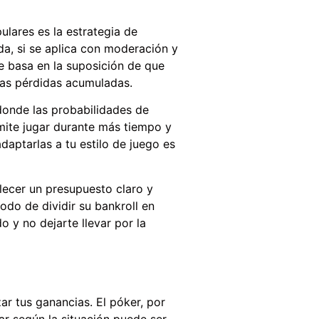
lares es la estrategia de
a, si se aplica con moderación y
e basa en la suposición de que
las pérdidas acumuladas.
 donde las probabilidades de
rmite jugar durante más tiempo y
daptarlas a tu estilo de juego es
blecer un presupuesto claro y
odo de dividir su bankroll en
o y no dejarte llevar por la
ar tus ganancias. El póker, por