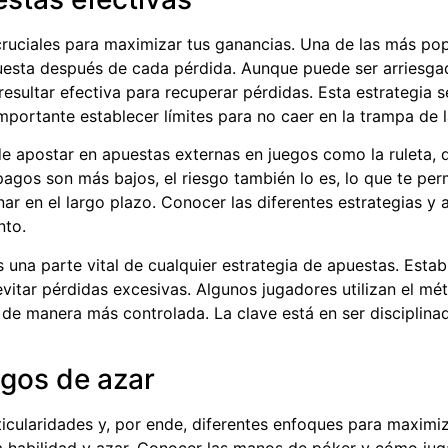
ruciales para maximizar tus ganancias. Una de las más popu
uesta después de cada pérdida. Aunque puede ser arriesgad
sultar efectiva para recuperar pérdidas. Esta estrategia s
mportante establecer límites para no caer en la trampa de 
 de apostar en apuestas externas en juegos como la ruleta,
agos son más bajos, el riesgo también lo es, lo que te pe
ar en el largo plazo. Conocer las diferentes estrategias y a
nto.
s una parte vital de cualquier estrategia de apuestas. Esta
evitar pérdidas excesivas. Algunos jugadores utilizan el mét
 de manera más controlada. La clave está en ser disciplinad
gos de azar
icularidades y, por ende, diferentes enfoques para maximiz