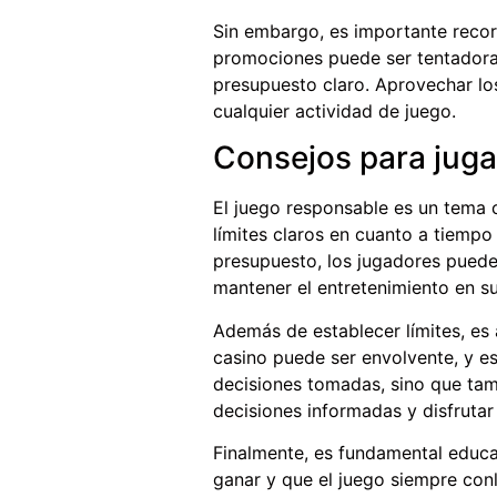
Sin embargo, es importante recor
promociones puede ser tentadora,
presupuesto claro. Aprovechar lo
cualquier actividad de juego.
Consejos para jug
El juego responsable es un tema c
límites claros en cuanto a tiemp
presupuesto, los jugadores pueden
mantener el entretenimiento en su
Además de establecer límites, es
casino puede ser envolvente, y es
decisiones tomadas, sino que tam
decisiones informadas y disfrutar
Finalmente, es fundamental educa
ganar y que el juego siempre conl