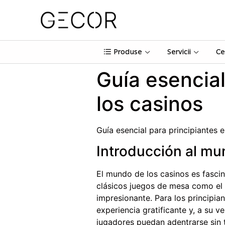
Produse
Servicii
Ce
Guía esencial
los casinos
Guía esencial para principiantes 
Introducción al mu
El mundo de los casinos es fasci
clásicos juegos de mesa como el 
impresionante. Para los principia
experiencia gratificante y, a su 
jugadores puedan adentrarse sin