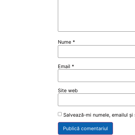
Nume
*
Email
*
Site web
Salvează-mi numele, emailul și 