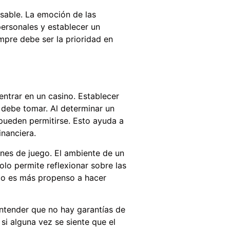
sable. La emoción de las
ersonales y establecer un
mpre debe ser la prioridad en
ntrar en un casino. Establecer
 debe tomar. Al determinar un
 pueden permitirse. Esto ayuda a
inanciera.
nes de juego. El ambiente de un
olo permite reflexionar sobre las
ado es más propenso a hacer
entender que no hay garantías de
si alguna vez se siente que el