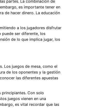
das partes. La combinación de
n embargo, es importante tener en
ra de hacer dinero. La educación
mitiendo a los jugadores disfrutar
 puede ser diferente, los
sión de lo que implica jugar, los
os. Los juegos de mesa, como el
tura de los oponentes y la gestión
 conocer las diferentes apuestas
 principiantes. Con solo
stos juegos vienen en una
bargo, es vital recordar que las