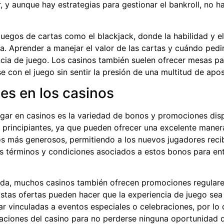
 y aunque hay estrategias para gestionar el bankroll, no h
uegos de cartas como el blackjack, donde la habilidad y el
a. Aprender a manejar el valor de las cartas y cuándo ped
ia de juego. Los casinos también suelen ofrecer mesas par
se con el juego sin sentir la presión de una multitud de ap
es en los casinos
ugar en casinos es la variedad de bonos y promociones disp
s principiantes, ya que pueden ofrecer una excelente maner
os más generosos, permitiendo a los nuevos jugadores recib
los términos y condiciones asociados a estos bonos para en
da, muchos casinos también ofrecen promociones regular
Estas ofertas pueden hacer que la experiencia de juego se
 vinculadas a eventos especiales o celebraciones, por lo
zaciones del casino para no perderse ninguna oportunidad 