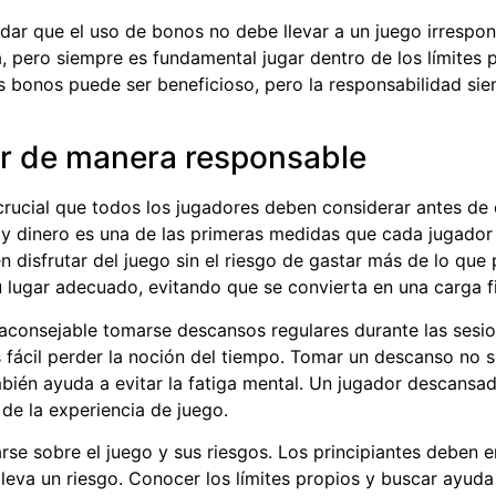
dar que el uso de bonos no debe llevar a un juego irrespon
 pero siempre es fundamental jugar dentro de los límites p
s bonos puede ser beneficioso, pero la responsabilidad sie
ar de manera responsable
rucial que todos los jugadores deben considerar antes de e
o y dinero es una de las primeras medidas que cada jugador
 disfrutar del juego sin el riesgo de gastar más de lo que
 lugar adecuado, evitando que se convierta en una carga f
 aconsejable tomarse descansos regulares durante las sesio
 fácil perder la noción del tiempo. Tomar un descanso no s
bién ayuda a evitar la fatiga mental. Un jugador descans
 de la experiencia de juego.
rse sobre el juego y sus riesgos. Los principiantes deben 
leva un riesgo. Conocer los límites propios y buscar ayuda 