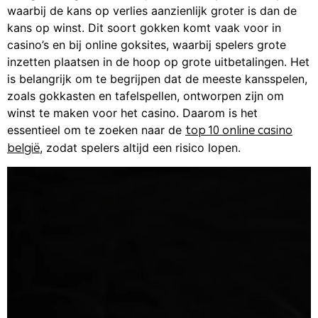
waarbij de kans op verlies aanzienlijk groter is dan de
kans op winst. Dit soort gokken komt vaak voor in
casino’s en bij online goksites, waarbij spelers grote
inzetten plaatsen in de hoop op grote uitbetalingen. Het
is belangrijk om te begrijpen dat de meeste kansspelen,
zoals gokkasten en tafelspellen, ontworpen zijn om
winst te maken voor het casino. Daarom is het
essentieel om te zoeken naar de
top 10 online casino
, zodat spelers altijd een risico lopen.
belgië