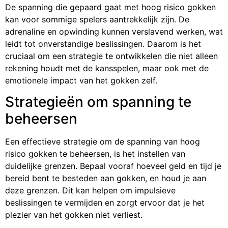
De spanning die gepaard gaat met hoog risico gokken
kan voor sommige spelers aantrekkelijk zijn. De
adrenaline en opwinding kunnen verslavend werken, wat
leidt tot onverstandige beslissingen. Daarom is het
cruciaal om een strategie te ontwikkelen die niet alleen
rekening houdt met de kansspelen, maar ook met de
emotionele impact van het gokken zelf.
Strategieën om spanning te
beheersen
Een effectieve strategie om de spanning van hoog
risico gokken te beheersen, is het instellen van
duidelijke grenzen. Bepaal vooraf hoeveel geld en tijd je
bereid bent te besteden aan gokken, en houd je aan
deze grenzen. Dit kan helpen om impulsieve
beslissingen te vermijden en zorgt ervoor dat je het
plezier van het gokken niet verliest.