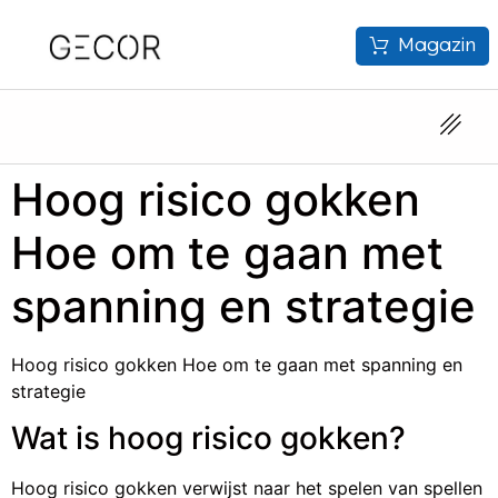
Magazin
Hoog risico gokken
Hoe om te gaan met
spanning en strategie
Hoog risico gokken Hoe om te gaan met spanning en
strategie
Wat is hoog risico gokken?
Hoog risico gokken verwijst naar het spelen van spellen