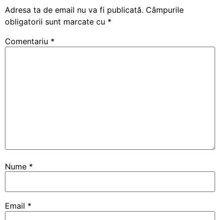
Adresa ta de email nu va fi publicată.
Câmpurile
obligatorii sunt marcate cu
*
Comentariu
*
Nume
*
Email
*