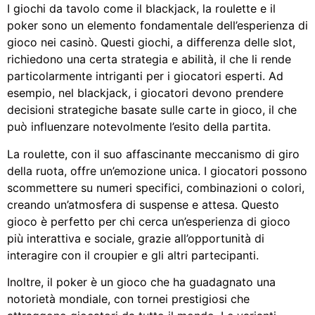
I giochi da tavolo come il blackjack, la roulette e il
poker sono un elemento fondamentale dell’esperienza di
gioco nei casinò. Questi giochi, a differenza delle slot,
richiedono una certa strategia e abilità, il che li rende
particolarmente intriganti per i giocatori esperti. Ad
esempio, nel blackjack, i giocatori devono prendere
decisioni strategiche basate sulle carte in gioco, il che
può influenzare notevolmente l’esito della partita.
La roulette, con il suo affascinante meccanismo di giro
della ruota, offre un’emozione unica. I giocatori possono
scommettere su numeri specifici, combinazioni o colori,
creando un’atmosfera di suspense e attesa. Questo
gioco è perfetto per chi cerca un’esperienza di gioco
più interattiva e sociale, grazie all’opportunità di
interagire con il croupier e gli altri partecipanti.
Inoltre, il poker è un gioco che ha guadagnato una
notorietà mondiale, con tornei prestigiosi che