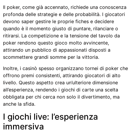
Il poker, come già accennato, richiede una conoscenza
profonda delle strategie e delle probabilità. I giocatori
devono saper gestire le proprie fiches e decidere
quando è il momento giusto di puntare, rilanciare o
ritirarsi. La competizione e la tensione del tavolo da
poker rendono questo gioco molto avvincente,
attirando un pubblico di appassionati disposti a
scommettere grandi somme per la vittoria.
Inoltre, i casinò spesso organizzano tornei di poker che
offrono premi consistenti, attirando giocatori di alto
livello. Questo aspetto crea un’ulteriore dimensione
all’esperienza, rendendo i giochi di carte una scelta
obbligata per chi cerca non solo il divertimento, ma
anche la sfida.
I giochi live: l’esperienza
immersiva