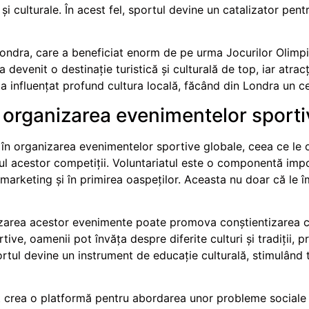
i culturale. În acest fel, sportul devine un catalizator pent
ondra, care a beneficiat enorm de pe urma Jocurilor Olimpi
devenit o destinație turistică și culturală de top, iar atracți
influențat profund cultura locală, făcând din Londra un cen
n organizarea evenimentelor sporti
l în organizarea evenimentelor sportive globale, ceea ce le
sul acestor competiții. Voluntariatul este o componentă impo
 marketing și în primirea oaspeților. Aceasta nu doar că le îm
izarea acestor evenimente poate promova conștientizarea cu
ive, oamenii pot învăța despre diferite culturi și tradiții, pr
sportul devine un instrument de educație culturală, stimulând 
t crea o platformă pentru abordarea unor probleme sociale ș