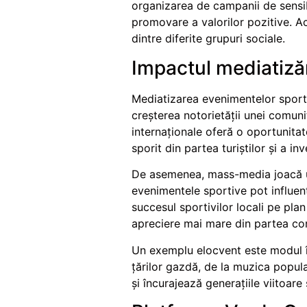
organizarea de campanii de sensibil
promovare a valorilor pozitive. Ace
dintre diferite grupuri sociale.
Impactul mediatizări
Mediatizarea evenimentelor sporti
creșterea notorietății unei comunit
internaționale oferă o oportunita
sporit din partea turiștilor și a inve
De asemenea, mass-media joacă un 
evenimentele sportive pot influenț
succesul sportivilor locali pe plan
apreciere mai mare din partea com
Un exemplu elocvent este modul în
țărilor gazdă, de la muzica popul
și încurajează generațiile viitoare 