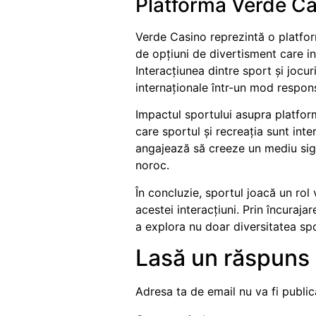
Platforma Verde Cas
Verde Casino reprezintă o platfor
de opțiuni de divertisment care in
Interacțiunea dintre sport și jocur
internaționale într-un mod respons
Impactul sportului asupra platfor
care sportul și recreația sunt int
angajează să creeze un mediu sigur
noroc.
În concluzie, sportul joacă un rol 
acestei interacțiuni. Prin încuraja
a explora nu doar diversitatea spor
Lasă un răspuns
Adresa ta de email nu va fi public