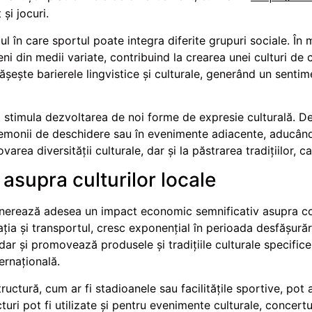
și jocuri.
 în care sportul poate integra diferite grupuri sociale. În m
i din medii variate, contribuind la crearea unei culturi de c
șește barierele lingvistice și culturale, generând un senti
t stimula dezvoltarea de noi forme de expresie culturală. D
eremonii de deschidere sau în evenimente adiacente, aducând
ea diversității culturale, dar și la păstrarea tradițiilor, car
asupra culturilor locale
nerează adesea un impact economic semnificativ asupra com
ația și transportul, cresc exponențial în perioada desfășurăr
ar și promovează produsele și tradițiile culturale specifice
ternațională.
structură, cum ar fi stadioanele sau facilitățile sportive, p
uri pot fi utilizate și pentru evenimente culturale, concertu