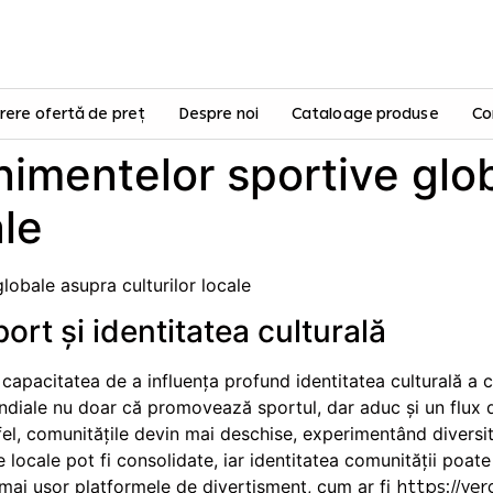
rere ofertă de preț
Despre noi
Cataloage produse
Co
nimentelor sportive glo
ale
lobale asupra culturilor locale
ort și identitatea culturală
capacitatea de a influența profund identitatea culturală a 
iale nu doar că promovează sportul, dar aduc și un flux de 
tfel, comunitățile devin mai deschise, experimentând diversi
le locale pot fi consolidate, iar identitatea comunității poate
 mai ușor platformele de divertisment, cum ar fi
https://ver