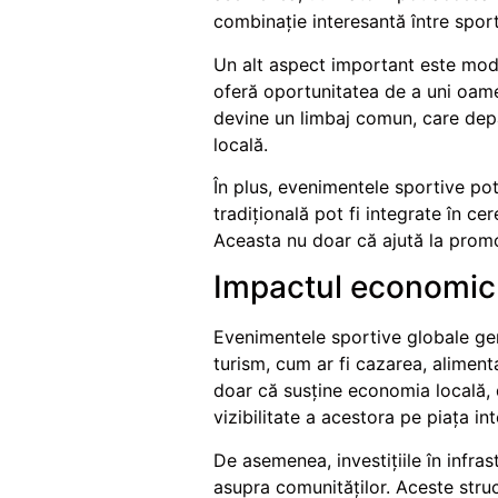
combinație interesantă între sport 
Un alt aspect important este modul
oferă oportunitatea de a uni oamen
devine un limbaj comun, care depă
locală.
În plus, evenimentele sportive po
tradițională pot fi integrate în c
Aceasta nu doar că ajută la promovar
Impactul economic 
Evenimentele sportive globale ge
turism, cum ar fi cazarea, aliment
doar că susține economia locală, d
vizibilitate a acestora pe piața in
De asemenea, investițiile în infra
asupra comunităților. Aceste struct