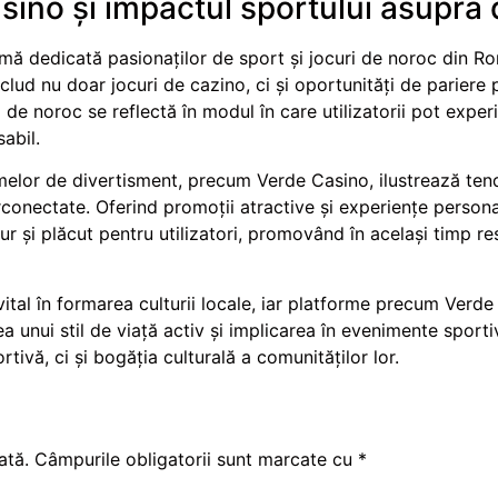
ino și impactul sportului asupra 
mă dedicată pasionaților de sport și jocuri de noroc din R
clud nu doar jocuri de cazino, ci și oportunități de pariere
i de noroc se reflectă în modul în care utilizatorii pot expe
abil.
melor de divertisment, precum Verde Casino, ilustrează tendi
erconectate. Oferind promoții atractive și experiențe person
 și plăcut pentru utilizatori, promovând în același timp res
vital în formarea culturii locale, iar platforme precum Verde
rea unui stil de viață activ și implicarea în evenimente sporti
tivă, ci și bogăția culturală a comunităților lor.
ată.
Câmpurile obligatorii sunt marcate cu
*