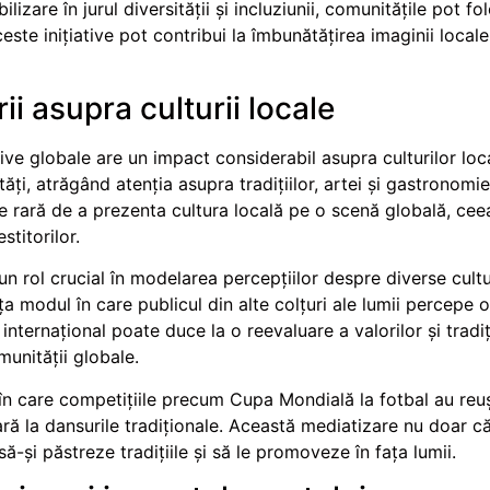
izare în jurul diversității și incluziunii, comunitățile pot f
ste inițiative pot contribui la îmbunătățirea imaginii locale
i asupra culturii locale
ve globale are un impact considerabil asupra culturilor loca
ăți, atrăgând atenția asupra tradițiilor, artei și gastronomie
te rară de a prezenta cultura locală pe o scenă globală, ce
stitorilor.
rol crucial în modelarea percepțiilor despre diverse cultu
a modul în care publicul din alte colțuri ale lumii percepe o
 internațional poate duce la o reevaluare a valorilor și tradiț
unității globale.
 care competițiile precum Cupa Mondială la fotbal au reuș
ară la dansurile tradiționale. Această mediatizare nu doar 
să-și păstreze tradițiile și să le promoveze în fața lumii.