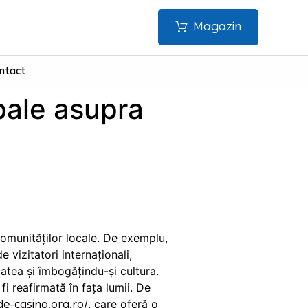
Magazin
ntact
bale asupra
comunităților locale. De exemplu,
vizitatori internaționali,
tatea și îmbogățindu-și cultura.
 fi reafirmată în fața lumii. De
, care oferă o
de-casino.org.ro/