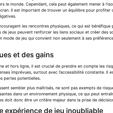
vers le monde. Cependant, cela peut également mener à l’is
ran. Il est important de trouver un équilibre pour profiter
égatives.
encouragent les rencontres physiques, ce qui est bénéfique 
de jeux peuvent renforcer les liens sociaux et créer des so
un mode de jeu qui convient non seulement à ses préférence
ues et des gains
gne et hors ligne, il est crucial de prendre en compte les ri
enses imprévues, surtout avec l’accessibilité constante. Il e
es pertes potentielles.
uissent sembler plus maîtrisés, ne sont pas exempts de risque
issantes dans un environnement physique, ce qui peut entr
es doit donc être un critère majeur dans la prise de décisio
e expérience de jeu inoubliable