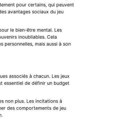
olement pour certains, qui peuvent
 des avantages sociaux du jeu
pour le bien-être mental. Les
uvenirs inoubliables. Cela
s personnelles, mais aussi à son
sques associés à chacun. Les jeux
st essentiel de définir un budget
s non plus. Les incitations à
aîner des comportements de jeu
n.