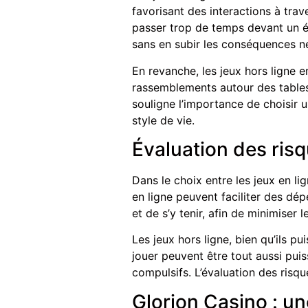
favorisant des interactions à tra
passer trop de temps devant un éc
sans en subir les conséquences n
En revanche, les jeux hors ligne 
rassemblements autour des tables 
souligne l’importance de choisir 
style de vie.
Évaluation des risq
Dans le choix entre les jeux en li
en ligne peuvent faciliter des dép
et de s’y tenir, afin de minimiser l
Les jeux hors ligne, bien qu’ils p
jouer peuvent être tout aussi pu
compulsifs. L’évaluation des risqu
Glorion Casino : un