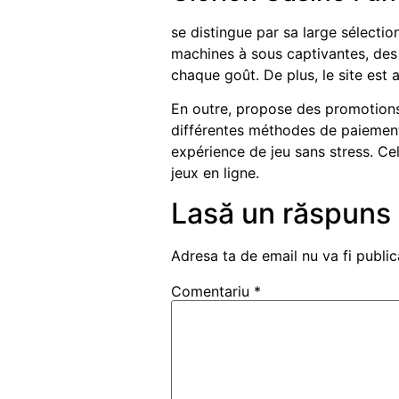
se distingue par sa large sélectio
machines à sous captivantes, des j
chaque goût. De plus, le site est 
En outre, propose des promotions 
différentes méthodes de paiement 
expérience de jeu sans stress. Ce
jeux en ligne.
Lasă un răspuns
Adresa ta de email nu va fi public
Comentariu
*