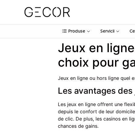
Produse
Servicii
Ce
Jeux en ligne
choix pour g
Jeux en ligne ou hors ligne quel e
Les avantages des 
Les jeux en ligne offrent une flex
depuis le confort de leur domicile
de clic. De plus, les casinos en 
chances de gains.