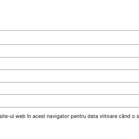
site-ul web în acest navigator pentru data viitoare când o