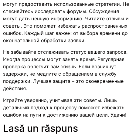
могут предоставить использованные стратегии. Не
стесняйтесь исследовать форумы. Обсуждения
могут дать ценную информацию. Читайте отзывы и
советы. Это поможет избежать распространенных
ошибок. Каждый шаг важен: от выбора времени до
окончательной обработки заявки.
Не забывайте отслеживать статус вашего запроса.
Иногда процессы могут занять время. Регулярная
проверка облегчит вам жизнь. Если возникнут
задержки, не медлите с обращением в службу
поддержки. Лучшая защита – это своевременные
действия.
Играйте уверенно, учитывая эти советы. Лишь
детальный подход к процессу поможет избежать
ошибок на пути к достижению вашей цели. Удачи!
Lasă un răspuns