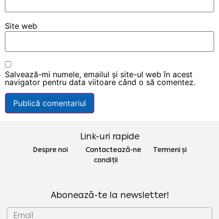
Site web
Salvează-mi numele, emailul și site-ul web în acest
navigator pentru data viitoare când o să comentez.
Link-uri rapide
Despre noi Contactează-ne
Termeni și
condiții
Abonează-te la newsletter!