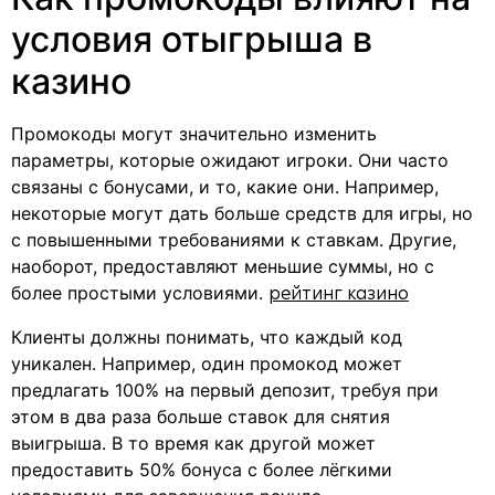
условия отыгрыша в
казино
Промокоды могут значительно изменить
параметры, которые ожидают игроки. Они часто
связаны с бонусами, и то, какие они. Например,
некоторые могут дать больше средств для игры, но
с повышенными требованиями к ставкам. Другие,
наоборот, предоставляют меньшие суммы, но с
более простыми условиями.
рейтинг казино
Клиенты должны понимать, что каждый код
уникален. Например, один промокод может
предлагать 100% на первый депозит, требуя при
этом в два раза больше ставок для снятия
выигрыша. В то время как другой может
предоставить 50% бонуса с более лёгкими