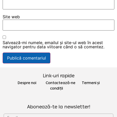
Site web
Salvează-mi numele, emailul și site-ul web în acest
navigator pentru data viitoare când o să comentez.
Link-uri rapide
Despre noi Contactează-ne
Termeni și
condiții
Abonează-te la newsletter!