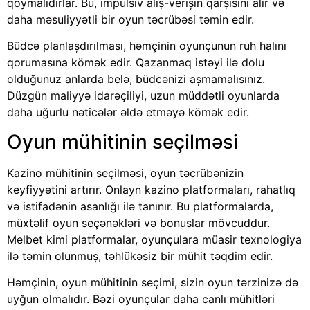
qoymalıdırlar. Bu, impulsiv alış-verişin qarşısını alır və
daha məsuliyyətli bir oyun təcrübəsi təmin edir.
Büdcə planlaşdırılması, həmçinin oyunçunun ruh halını
qorumasına kömək edir. Qazanmaq istəyi ilə dolu
olduğunuz anlarda belə, büdcənizi aşmamalısınız.
Düzgün maliyyə idarəçiliyi, uzun müddətli oyunlarda
daha uğurlu nəticələr əldə etməyə kömək edir.
Oyun mühitinin seçilməsi
Kazino mühitinin seçilməsi, oyun təcrübənizin
keyfiyyətini artırır. Onlayn kazino platformaları, rahatlıq
və istifadənin asanlığı ilə tanınır. Bu platformalarda,
müxtəlif oyun seçənəkləri və bonuslar mövcuddur.
Melbet kimi platformalar, oyunçulara müasir texnologiya
ilə təmin olunmuş, təhlükəsiz bir mühit təqdim edir.
Həmçinin, oyun mühitinin seçimi, sizin oyun tərzinizə də
uyğun olmalıdır. Bəzi oyunçular daha canlı mühitləri