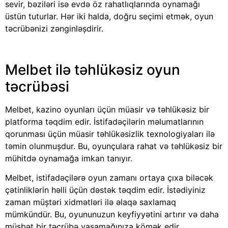
sevir, bəziləri isə evdə öz rahatlıqlarında oynamağı
üstün tuturlar. Hər iki halda, doğru seçimi etmək, oyun
təcrübənizi zənginləşdirir.
Melbet ilə təhlükəsiz oyun
təcrübəsi
Melbet, kazino oyunları üçün müasir və təhlükəsiz bir
platforma təqdim edir. İstifadəçilərin məlumatlarının
qorunması üçün müasir təhlükəsizlik texnologiyaları ilə
təmin olunmuşdur. Bu, oyunçulara rahat və təhlükəsiz bir
mühitdə oynamağa imkan tanıyır.
Melbet, istifadəçilərə oyun zamanı ortaya çıxa biləcək
çətinliklərin həlli üçün dəstək təqdim edir. İstədiyiniz
zaman müştəri xidmətləri ilə əlaqə saxlamaq
mümkündür. Bu, oyununuzun keyfiyyətini artırır və daha
müsbət bir təcrübə yaşamağınıza kömək edir.