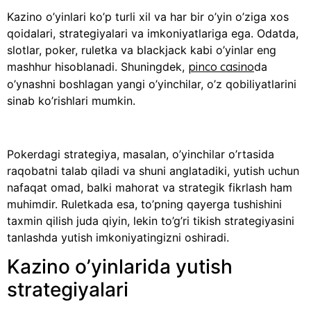
Kazino o’yinlari ko’p turli xil va har bir o’yin o’ziga xos
qoidalari, strategiyalari va imkoniyatlariga ega. Odatda,
slotlar, poker, ruletka va blackjack kabi o’yinlar eng
mashhur hisoblanadi. Shuningdek,
da
pinco casino
o’ynashni boshlagan yangi o’yinchilar, o’z qobiliyatlarini
sinab ko’rishlari mumkin.
Pokerdagi strategiya, masalan, o’yinchilar o’rtasida
raqobatni talab qiladi va shuni anglatadiki, yutish uchun
nafaqat omad, balki mahorat va strategik fikrlash ham
muhimdir. Ruletkada esa, to’pning qayerga tushishini
taxmin qilish juda qiyin, lekin to’g’ri tikish strategiyasini
tanlashda yutish imkoniyatingizni oshiradi.
Kazino o’yinlarida yutish
strategiyalari