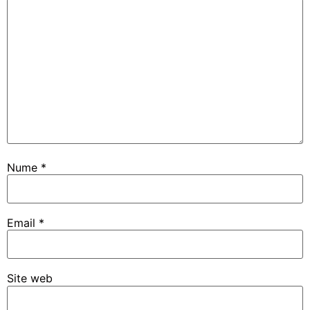
Nume
*
Email
*
Site web