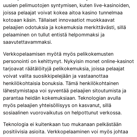
uusien pelimuotojen syntymisen, kuten live-kasinoiden,
joissa pelaajat voivat kokea aitoa kasino tunnelmaa
kotoaan käsin. Tällaiset innovaatiot muokkaavat
pelaajien odotuksia ja kokemuksia merkittävästi, sillä
pelaaminen on tullut entistä helpommaksi ja
saavutettavammaksi.
Verkkopelaamisen myötä myös pelikokemusten
personointi on kehittynyt. Nykyisin monet online-kasinot
tarjoavat räätälöityjä pelikokemuksia, joissa pelaajat
voivat valita suosikkipelejään ja vastaanottaa
henkilökohtaisia bonuksia. Tämä henkilökohtainen
lähestymistapa voi syventää pelaajien sitoutumista ja
parantaa heidän kokemuksiaan. Teknologian avulla
myös pelaajien yhteisöllisyys on kasvanut, sillä
sosiaalinen vuorovaikutus on helpottunut verkossa.
Teknologia ei kuitenkaan tuo mukanaan pelkästään
positiivisia asioita. Verkkopelaaminen voi myös johtaa