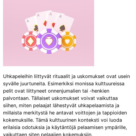
Uhkapeleihin liittyvät rituaalit ja uskomukset ovat usein
syvälle juurtuneita. Esimerkiksi monissa kulttuureissa
pelit ovat liittyneet onnenjumalien tai -henkien
palvontaan. Tällaiset uskomukset voivat vaikuttaa
siihen, miten pelaajat lähestyvät uhkapelaamista ja
millaista merkitystä he antavat voittojen ja tappioiden
kokemuksille. Tämä kulttuurinen konteksti voi luoda
erilaisia odotuksia ja käytäntöjä pelaamisen ympärille,
vaikuttaen siten pelaajien kokemuksiin.