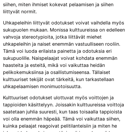
siihen, miten ihmiset kokevat pelaamisen ja siihen
liittyvät normit.
Uhkapeleihin liittyvät odotukset voivat vaihdella myös
sukupuolen mukaan. Monissa kulttuureissa on edelleen
vahvoja stereotypioita, jotka liittävät miehet
uhkapeleihin ja naiset enemmän vastuulliseen rooliin.
Tämä voi luoda erilaista painetta ja odotuksia eri
sukupuolille. Naispelaajat voivat kohdata enemmän
haasteita ja esteitä, mikä voi vaikuttaa heidän
pelikokemuksiinsa ja osallistumiseensa. Tällaiset
kulttuuriset tekijät ovat tärkeitä, kun tarkastellaan
uhkapelaamisen monimuotoisuutta.
Kulttuuriset odotukset ulottuvat myös voittojen ja
tappioiden käsittelyyn. Joissakin kulttuureissa voittoja
saatetaan juhlia suuresti, kun taas toisaalla tappioista
voi olla enemmän häpeää. Tämä voi vaikuttaa siihen,
kuinka pelaajat reagoivat pelitilanteisiin ja miten he