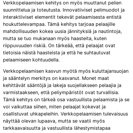
Verkkopelaamisen kehitys on myös muuttanut pelien
suunnittelua ja toteutusta. Innovatiiviset pelimuodot ja
interaktiiviset elementit tekevät pelaamisesta entistä
houkuttelevampaa. Tämä kehitys tarjoaa pelaajille
mahdollisuuden kokea uusia jännityksiä ja nautintoja,
mutta se tuo mukanaan myös haasteita, kuten
riippuvuuden riskiä. On tärkeää, että pelaajat ovat
tietoisia näistä haasteista ja että he suhtautuvat
pelaamiseen kohtuudella.
Verkkopelaamisen kasvun myötä myös kuluttajansuojan
ja sääntelyn merkitys on kasvanut. Monet maat
kehittävät sääntöjä ja lakeja suojellakseen pelaajia ja
varmistaakseen, että peliympäristöt ovat turvallisia.
Tämä kehitys on tärkeä osa vastuullista pelaamista ja se
voi vaikuttaa siihen, miten pelaajat kokevat ja
osallistuvat uhkapeleihin. Verkkopelaamisen tulevaisuus
näyttää olevan lupaava, mutta se vaatii myös
tarkkaavaisuutta ja vastuullista lähestymistapaa