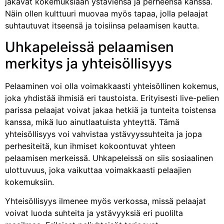
jakavat kokemuksiaan ystäviensä ja perheensä kanssa.
Näin ollen kulttuuri muovaa myös tapaa, jolla pelaajat
suhtautuvat itseensä ja toisiinsa pelaamisen kautta.
Uhkapeleissä pelaamisen
merkitys ja yhteisöllisyys
Pelaaminen voi olla voimakkaasti yhteisöllinen kokemus,
joka yhdistää ihmisiä eri taustoista. Erityisesti live-pelien
parissa pelaajat voivat jakaa hetkiä ja tunteita toistensa
kanssa, mikä luo ainutlaatuista yhteyttä. Tämä
yhteisöllisyys voi vahvistaa ystävyyssuhteita ja jopa
perhesiteitä, kun ihmiset kokoontuvat yhteen
pelaamisen merkeissä. Uhkapeleissä on siis sosiaalinen
ulottuvuus, joka vaikuttaa voimakkaasti pelaajien
kokemuksiin.
Yhteisöllisyys ilmenee myös verkossa, missä pelaajat
voivat luoda suhteita ja ystävyyksiä eri puolilta