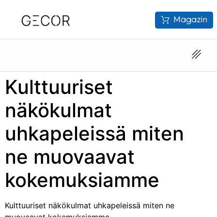
Magazin
Kulttuuriset
näkökulmat
uhkapeleissä miten
ne muovaavat
kokemuksiamme
Kulttuuriset näkökulmat uhkapeleissä miten ne
muovaavat kokemuksiamme