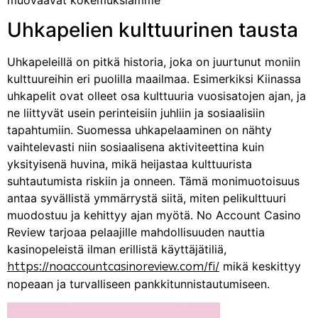
Uhkapelien kulttuurinen tausta
Uhkapeleillä on pitkä historia, joka on juurtunut moniin
kulttuureihin eri puolilla maailmaa. Esimerkiksi Kiinassa
uhkapelit ovat olleet osa kulttuuria vuosisatojen ajan, ja
ne liittyvät usein perinteisiin juhliin ja sosiaalisiin
tapahtumiin. Suomessa uhkapelaaminen on nähty
vaihtelevasti niin sosiaalisena aktiviteettina kuin
yksityisenä huvina, mikä heijastaa kulttuurista
suhtautumista riskiin ja onneen. Tämä monimuotoisuus
antaa syvällistä ymmärrystä siitä, miten pelikulttuuri
muodostuu ja kehittyy ajan myötä. No Account Casino
Review tarjoaa pelaajille mahdollisuuden nauttia
kasinopeleistä ilman erillistä käyttäjätiliä,
mikä keskittyy
https://noaccountcasinoreview.com/fi/
nopeaan ja turvalliseen pankkitunnistautumiseen.