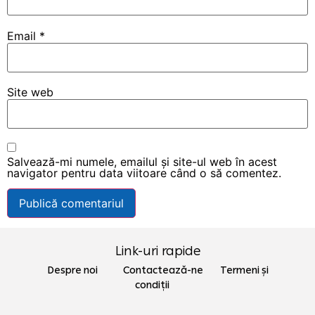
Email
*
Site web
Salvează-mi numele, emailul și site-ul web în acest
navigator pentru data viitoare când o să comentez.
Link-uri rapide
Despre noi Contactează-ne
Termeni și
condiții