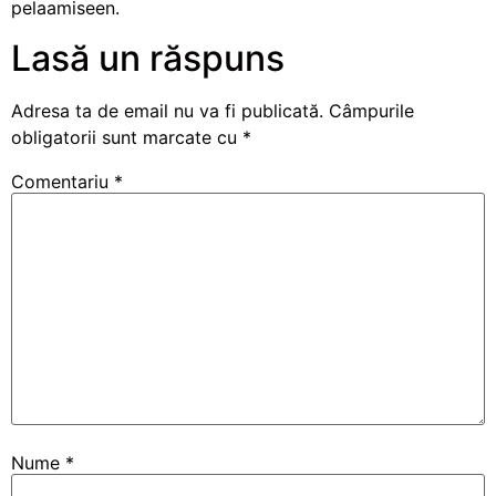
pelaamiseen.
Lasă un răspuns
Adresa ta de email nu va fi publicată.
Câmpurile
obligatorii sunt marcate cu
*
Comentariu
*
Nume
*