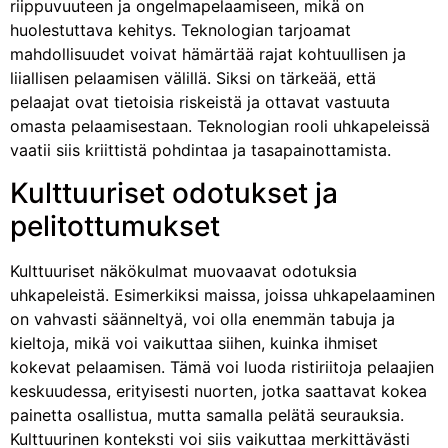
riippuvuuteen ja ongelmapelaamiseen, mikä on
huolestuttava kehitys. Teknologian tarjoamat
mahdollisuudet voivat hämärtää rajat kohtuullisen ja
liiallisen pelaamisen välillä. Siksi on tärkeää, että
pelaajat ovat tietoisia riskeistä ja ottavat vastuuta
omasta pelaamisestaan. Teknologian rooli uhkapeleissä
vaatii siis kriittistä pohdintaa ja tasapainottamista.
Kulttuuriset odotukset ja
pelitottumukset
Kulttuuriset näkökulmat muovaavat odotuksia
uhkapeleistä. Esimerkiksi maissa, joissa uhkapelaaminen
on vahvasti säänneltyä, voi olla enemmän tabuja ja
kieltoja, mikä voi vaikuttaa siihen, kuinka ihmiset
kokevat pelaamisen. Tämä voi luoda ristiriitoja pelaajien
keskuudessa, erityisesti nuorten, jotka saattavat kokea
painetta osallistua, mutta samalla pelätä seurauksia.
Kulttuurinen konteksti voi siis vaikuttaa merkittävästi