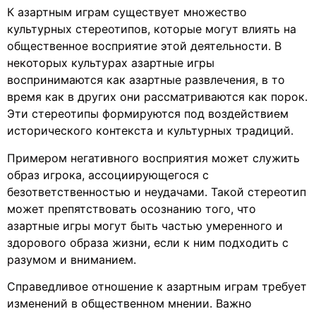
К азартным играм существует множество
культурных стереотипов, которые могут влиять на
общественное восприятие этой деятельности. В
некоторых культурах азартные игры
воспринимаются как азартные развлечения, в то
время как в других они рассматриваются как порок.
Эти стереотипы формируются под воздействием
исторического контекста и культурных традиций.
Примером негативного восприятия может служить
образ игрока, ассоциирующегося с
безответственностью и неудачами. Такой стереотип
может препятствовать осознанию того, что
азартные игры могут быть частью умеренного и
здорового образа жизни, если к ним подходить с
разумом и вниманием.
Справедливое отношение к азартным играм требует
изменений в общественном мнении. Важно