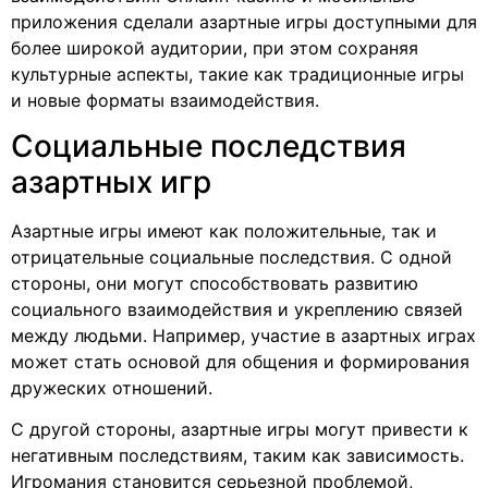
приложения сделали азартные игры доступными для
более широкой аудитории, при этом сохраняя
культурные аспекты, такие как традиционные игры
и новые форматы взаимодействия.
Социальные последствия
азартных игр
Азартные игры имеют как положительные, так и
отрицательные социальные последствия. С одной
стороны, они могут способствовать развитию
социального взаимодействия и укреплению связей
между людьми. Например, участие в азартных играх
может стать основой для общения и формирования
дружеских отношений.
С другой стороны, азартные игры могут привести к
негативным последствиям, таким как зависимость.
Игромания становится серьезной проблемой,