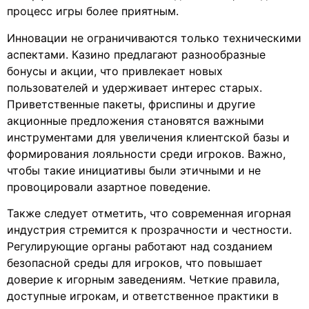
процесс игры более приятным.
Инновации не ограничиваются только техническими
аспектами. Казино предлагают разнообразные
бонусы и акции, что привлекает новых
пользователей и удерживает интерес старых.
Приветственные пакеты, фриспины и другие
акционные предложения становятся важными
инструментами для увеличения клиентской базы и
формирования лояльности среди игроков. Важно,
чтобы такие инициативы были этичными и не
провоцировали азартное поведение.
Также следует отметить, что современная игорная
индустрия стремится к прозрачности и честности.
Регулирующие органы работают над созданием
безопасной среды для игроков, что повышает
доверие к игорным заведениям. Четкие правила,
доступные игрокам, и ответственное практики в