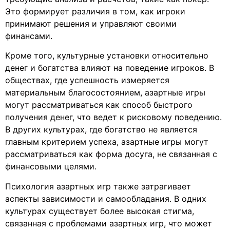
Это формирует различия в том, как игроки
принимают решения и управляют своими
финансами.
Кроме того, культурные установки относительно
денег и богатства влияют на поведение игроков. В
обществах, где успешность измеряется
материальным благосостоянием, азартные игры
могут рассматриваться как способ быстрого
получения денег, что ведет к рисковому поведению.
В других культурах, где богатство не является
главным критерием успеха, азартные игры могут
рассматриваться как форма досуга, не связанная с
финансовыми целями.
Психология азартных игр также затрагивает
аспекты зависимости и самообладания. В одних
культурах существует более высокая стигма,
связанная с проблемами азартных игр, что может