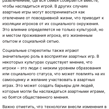
развлечением, где вся семья собирается вместе,
чтобы насладиться игрой. В других случаях
азартные игры могут восприниматься как
отвлечение от повседневной жизни, что приводит к
изоляции игроков от их социального окружения.
Это влияние определяется не только культурой, но
и местом проживания игрока, его жизненным
опытом и социальной сетью.
Социальные стереотипы также играют
значительную роль в восприятии азартных игр. В
некоторых культурах существует мнение, что
игроки – это люди с низким уровнем образования
или социального статуса, что может повлиять на их
самооценку и желание участвовать в азартных
играх. Это может создать барьеры для людей,
которые могли бы наслаждаться азартными играми,
но боятся общественного мнения.
Важно отметить, что технологии внесли изменения в