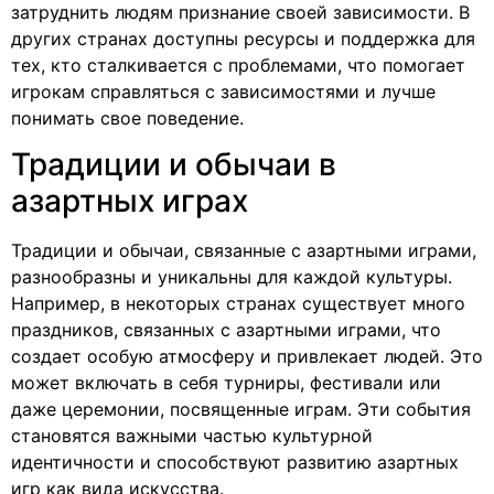
затруднить людям признание своей зависимости. В
других странах доступны ресурсы и поддержка для
тех, кто сталкивается с проблемами, что помогает
игрокам справляться с зависимостями и лучше
понимать свое поведение.
Традиции и обычаи в
азартных играх
Традиции и обычаи, связанные с азартными играми,
разнообразны и уникальны для каждой культуры.
Например, в некоторых странах существует много
праздников, связанных с азартными играми, что
создает особую атмосферу и привлекает людей. Это
может включать в себя турниры, фестивали или
даже церемонии, посвященные играм. Эти события
становятся важными частью культурной
идентичности и способствуют развитию азартных
игр как вида искусства.