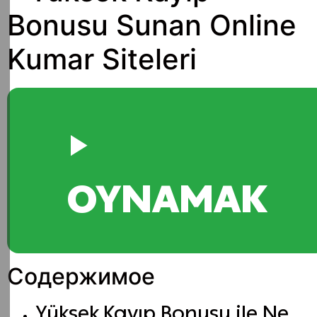
Bonusu Sunan Online
Kumar Siteleri
▶️
OYNAMAK
Содержимое
Yüksek Kayıp Bonusu ile Ne