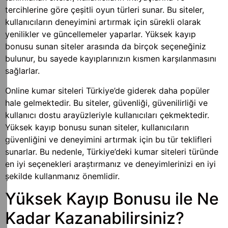
tercihlerine göre çeşitli oyun türleri sunar. Bu siteler,
kullanıcıların deneyimini artırmak için sürekli olarak
yenilikler ve güncellemeler yaparlar. Yüksek kayıp
bonusu sunan siteler arasında da birçok seçeneğiniz
bulunur, bu sayede kayıplarınızın kısmen karşılanmasını
sağlarlar.
Online kumar siteleri Türkiye’de giderek daha popüler
hale gelmektedir. Bu siteler, güvenliği, güvenilirliği ve
kullanıcı dostu arayüzleriyle kullanıcıları çekmektedir.
Yüksek kayıp bonusu sunan siteler, kullanıcıların
güvenliğini ve deneyimini artırmak için bu tür teklifleri
sunarlar. Bu nedenle, Türkiye’deki kumar siteleri türünde
en iyi seçenekleri araştırmanız ve deneyimlerinizi en iyi
şekilde kullanmanız önemlidir.
Yüksek Kayıp Bonusu ile Ne
Kadar Kazanabilirsiniz?