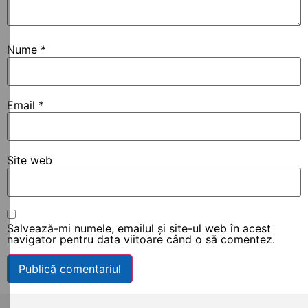
Nume
*
Email
*
Site web
Salvează-mi numele, emailul și site-ul web în acest
navigator pentru data viitoare când o să comentez.