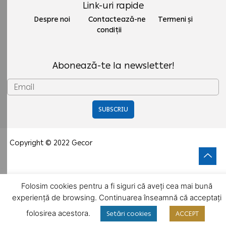
Link-uri rapide
Despre noi Contactează-ne
Termeni și
condiții
Abonează-te la newsletter!
SUBSCRIU
Copyright © 2022 Gecor
Folosim cookies pentru a fi siguri că aveți cea mai bună
experiență de browsing. Continuarea înseamnă că acceptați
folosirea acestora.
Setări cookies
ACCEPT