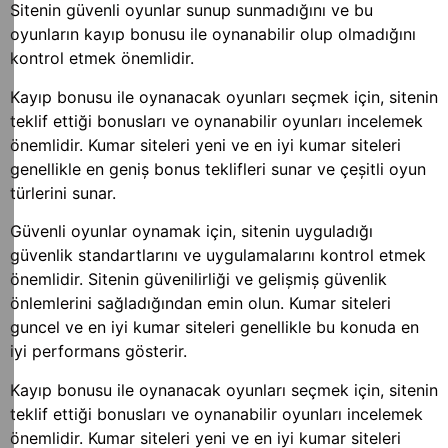
Sitenin güvenli oyunlar sunup sunmadığını ve bu
oyunların kayıp bonusu ile oynanabilir olup olmadığını
kontrol etmek önemlidir.
Kayıp bonusu ile oynanacak oyunları seçmek için, sitenin
teklif ettiği bonusları ve oynanabilir oyunları incelemek
önemlidir. Kumar siteleri yeni ve en iyi kumar siteleri
genellikle en geniş bonus teklifleri sunar ve çeşitli oyun
türlerini sunar.
Güvenli oyunlar oynamak için, sitenin uyguladığı
güvenlik standartlarını ve uygulamalarını kontrol etmek
önemlidir. Sitenin güvenilirliği ve gelişmiş güvenlik
önlemlerini sağladığından emin olun. Kumar siteleri
guncel ve en iyi kumar siteleri genellikle bu konuda en
iyi performans gösterir.
Kayıp bonusu ile oynanacak oyunları seçmek için, sitenin
teklif ettiği bonusları ve oynanabilir oyunları incelemek
önemlidir. Kumar siteleri yeni ve en iyi kumar siteleri