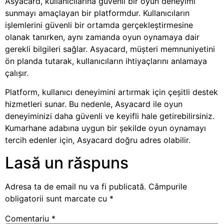
Asyacard, kullanıcılarına güvenli bir oyun deneyimi
sunmayı amaçlayan bir platformdur. Kullanıcıların
işlemlerini güvenli bir ortamda gerçekleştirmesine
olanak tanırken, aynı zamanda oyun oynamaya dair
gerekli bilgileri sağlar. Asyacard, müşteri memnuniyetini
ön planda tutarak, kullanıcıların ihtiyaçlarını anlamaya
çalışır.
Platform, kullanıcı deneyimini artırmak için çeşitli destek
hizmetleri sunar. Bu nedenle, Asyacard ile oyun
deneyiminizi daha güvenli ve keyifli hale getirebilirsiniz.
Kumarhane adabına uygun bir şekilde oyun oynamayı
tercih edenler için, Asyacard doğru adres olabilir.
Lasă un răspuns
Adresa ta de email nu va fi publicată.
Câmpurile
obligatorii sunt marcate cu
*
Comentariu
*