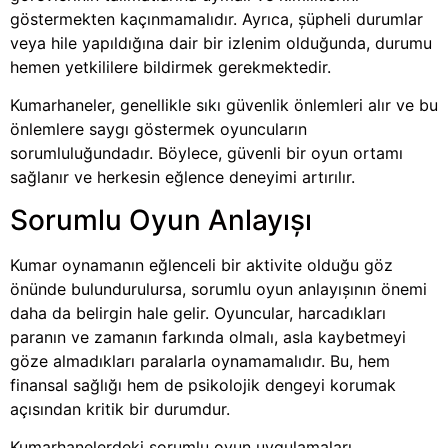
göstermekten kaçınmamalıdır. Ayrıca, şüpheli durumlar
veya hile yapıldığına dair bir izlenim olduğunda, durumu
hemen yetkililere bildirmek gerekmektedir.
Kumarhaneler, genellikle sıkı güvenlik önlemleri alır ve bu
önlemlere saygı göstermek oyuncuların
sorumluluğundadır. Böylece, güvenli bir oyun ortamı
sağlanır ve herkesin eğlence deneyimi artırılır.
Sorumlu Oyun Anlayışı
Kumar oynamanın eğlenceli bir aktivite olduğu göz
önünde bulundurulursa, sorumlu oyun anlayışının önemi
daha da belirgin hale gelir. Oyuncular, harcadıkları
paranın ve zamanın farkında olmalı, asla kaybetmeyi
göze almadıkları paralarla oynamamalıdır. Bu, hem
finansal sağlığı hem de psikolojik dengeyi korumak
açısından kritik bir durumdur.
Kumarhanelerdeki sorumlu oyun uygulamaları,