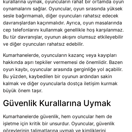
kurallarına uymak, oyuncuların rahat bir ortamda oyun
oynamalarını sağlar. Oyuncular, oyun sırasında yüksek
sesle bağırmamalı, diğer oyuncuları rahatsız edecek
davranışlardan kaçınmalıdır. Ayrıca, oyun masalarında
cep telefonlarını kullanmak genellikle hoş karşılanmaz.
Bu tür davranışlar, oyunun akışını olumsuz etkileyebilir
ve diğer oyuncuları rahatsız edebilir.
Kumarhanelerde, oyuncuların kazanç veya kayıpları
hakkında aşırı tepkiler vermemesi de önemlidir. Bazen
oyun kaybı, oyuncular arasında gerginliğe yol açabilir.
Bu yüzden, kaybedilen bir oyunun ardından sakin
kalmak ve diğer oyuncularla dostça iletişim kurmak
büyük önem taşır.
Güvenlik Kurallarına Uymak
Kumarhanelerde güvenlik, hem oyuncular hem de
işletme için kritik bir unsurdur. Oyuncular, güvenlik
görevlerinin talimatlarına uymalı ve kimliklerini