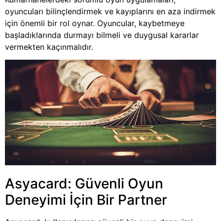
oyuncuları bilinçlendirmek ve kayıplarını en aza indirmek
için önemli bir rol oynar. Oyuncular, kaybetmeye
başladıklarında durmayı bilmeli ve duygusal kararlar
vermekten kaçınmalıdır.
Asyacard: Güvenli Oyun
Deneyimi İçin Bir Partner