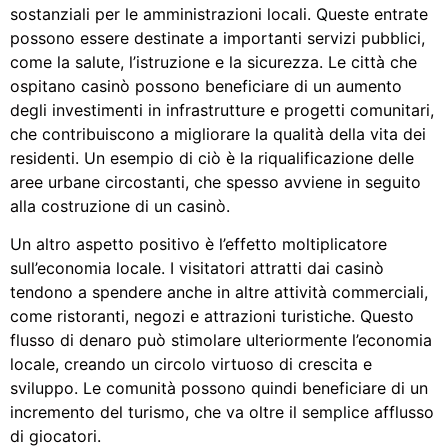
sostanziali per le amministrazioni locali. Queste entrate
possono essere destinate a importanti servizi pubblici,
come la salute, l’istruzione e la sicurezza. Le città che
ospitano casinò possono beneficiare di un aumento
degli investimenti in infrastrutture e progetti comunitari,
che contribuiscono a migliorare la qualità della vita dei
residenti. Un esempio di ciò è la riqualificazione delle
aree urbane circostanti, che spesso avviene in seguito
alla costruzione di un casinò.
Un altro aspetto positivo è l’effetto moltiplicatore
sull’economia locale. I visitatori attratti dai casinò
tendono a spendere anche in altre attività commerciali,
come ristoranti, negozi e attrazioni turistiche. Questo
flusso di denaro può stimolare ulteriormente l’economia
locale, creando un circolo virtuoso di crescita e
sviluppo. Le comunità possono quindi beneficiare di un
incremento del turismo, che va oltre il semplice afflusso
di giocatori.