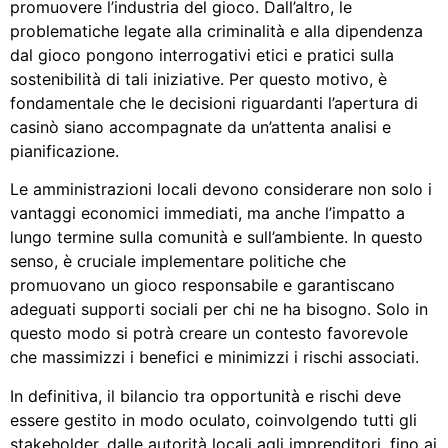
promuovere l’industria del gioco. Dall’altro, le
problematiche legate alla criminalità e alla dipendenza
dal gioco pongono interrogativi etici e pratici sulla
sostenibilità di tali iniziative. Per questo motivo, è
fondamentale che le decisioni riguardanti l’apertura di
casinò siano accompagnate da un’attenta analisi e
pianificazione.
Le amministrazioni locali devono considerare non solo i
vantaggi economici immediati, ma anche l’impatto a
lungo termine sulla comunità e sull’ambiente. In questo
senso, è cruciale implementare politiche che
promuovano un gioco responsabile e garantiscano
adeguati supporti sociali per chi ne ha bisogno. Solo in
questo modo si potrà creare un contesto favorevole
che massimizzi i benefici e minimizzi i rischi associati.
In definitiva, il bilancio tra opportunità e rischi deve
essere gestito in modo oculato, coinvolgendo tutti gli
stakeholder, dalle autorità locali agli imprenditori, fino ai