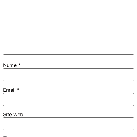
Nume
*
Email
*
Site web