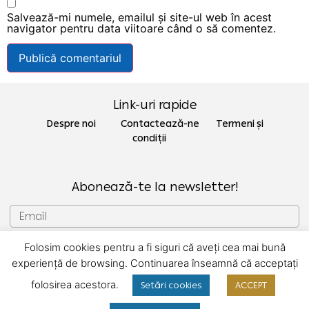
Salvează-mi numele, emailul și site-ul web în acest
navigator pentru data viitoare când o să comentez.
Link-uri rapide
Despre noi Contactează-ne
Termeni și
condiții
Abonează-te la newsletter!
Folosim cookies pentru a fi siguri că aveți cea mai bună
SUBSCRIU
experiență de browsing. Continuarea înseamnă că acceptați
folosirea acestora.
Setări cookies
ACCEPT
Copyright © 2022 Gecor