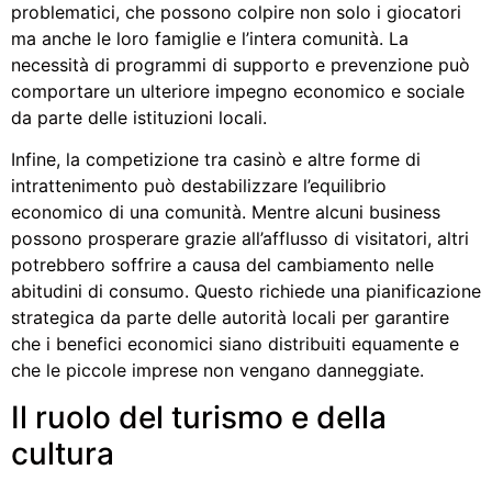
problematici, che possono colpire non solo i giocatori
ma anche le loro famiglie e l’intera comunità. La
necessità di programmi di supporto e prevenzione può
comportare un ulteriore impegno economico e sociale
da parte delle istituzioni locali.
Infine, la competizione tra casinò e altre forme di
intrattenimento può destabilizzare l’equilibrio
economico di una comunità. Mentre alcuni business
possono prosperare grazie all’afflusso di visitatori, altri
potrebbero soffrire a causa del cambiamento nelle
abitudini di consumo. Questo richiede una pianificazione
strategica da parte delle autorità locali per garantire
che i benefici economici siano distribuiti equamente e
che le piccole imprese non vengano danneggiate.
Il ruolo del turismo e della
cultura