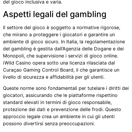
del gioco inclusiva e varia.
Aspetti legali del gambling
Il settore del gioco è soggetto a normative rigorose,
che mirano a proteggere i giocatori e garantire un
ambiente di gioco sicuro. In Italia, la regolamentazione
del gambling è gestita dall’Agenzia delle Dogane e dei
Monopoli, che supervisione i servizi di gioco online.
iWild Casino opera sotto una licenza rilasciata dal
Curaçao Gaming Control Board, il che garantisce un
livello di sicurezza e affidabilità per gli utenti.
Queste norme sono fondamentali per tutelare i diritti dei
giocatori, assicurando che le piattaforme rispettino
standard elevati in termini di gioco responsabile,
protezione dei dati e prevenzione delle frodi. Questo
approccio legale crea un ambiente in cui gli utenti
possono divertirsi senza preoccupazioni.