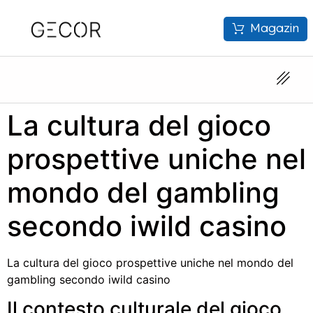
Magazin
La cultura del gioco
prospettive uniche nel
mondo del gambling
secondo iwild casino
La cultura del gioco prospettive uniche nel mondo del
gambling secondo iwild casino
Il contesto culturale del gioco