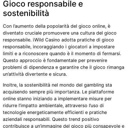
Gioco responsabile e
sostenibilità
Con l’aumento della popolarità del gioco online, è
diventato cruciale promuovere una cultura del gioco
responsabile. iWild Casino adotta pratiche di gioco
responsabile, incoraggiando i giocatori a impostare
limiti e a riconoscere quando è il momento di fermarsi.
Questo approccio è fondamentale per prevenire
problemi di dipendenza e garantire che il gioco rimanga
un’attività divertente e sicura.
Inoltre, la sostenibilità nel mondo del gambling sta
acquisendo sempre più importanza. Le piattaforme
online stanno iniziando a implementare misure per
ridurre l’impatto ambientale, attraverso l’uso di
tecnologie energeticamente efficienti e pratiche
aziendali responsabili. Questo trend positivo
contribuisce a un’immagine del gioco più consapevole e