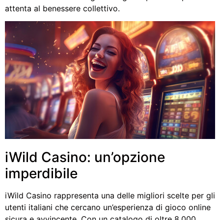
attenta al benessere collettivo.
iWild Casino: un’opzione
imperdibile
iWild Casino rappresenta una delle migliori scelte per gli
utenti italiani che cercano un’esperienza di gioco online
sicura e avvincente. Con un catalogo di oltre 8.000