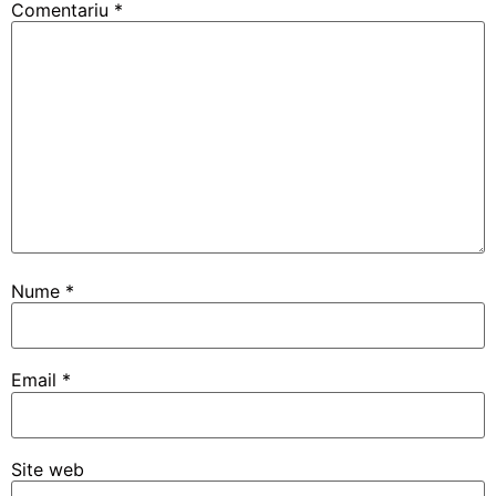
Comentariu
*
Nume
*
Email
*
Site web