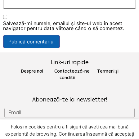
Salvează-mi numele, emailul și site-ul web în acest
navigator pentru data viitoare când o să comentez.
Link-uri rapide
Despre noi Contactează-ne
Termeni și
condiții
Abonează-te la newsletter!
Folosim cookies pentru a fi siguri că aveți cea mai bună
SUBSCRIU
experiență de browsing. Continuarea înseamnă că acceptați